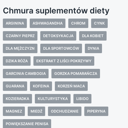
Chmura suplementów diety
ARGININA
ASHWAGANDHA
CHROM
CYNK
CZARNY PIEPRZ
DETOKSYKACJA
DLA KOBIET
DLA MĘŻCZYZN
DLA SPORTOWCÓW
DYNIA
DZIKA RÓŻA
EKSTRAKT Z LIŚCI POKRZYWY
GARCINIA CAMBOGIA
GORZKA POMARAŃCZA
GUARANA
KOFEINA
KORZEŃ MACA
KOZIERADKA
KULTURYSTYKA
LIBIDO
MAGNEZ
MIEDŹ
ODCHUDZANIE
PIPERYNA
POWIĘKSZANIE PENISA