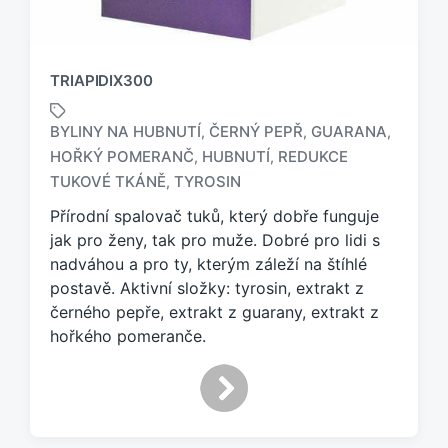
TRIAPIDIX300
BYLINY NA HUBNUTÍ
ČERNÝ PEPŘ
GUARANA
,
,
,
HOŘKÝ POMERANČ
HUBNUTÍ
REDUKCE
,
,
O
z
TUKOVÉ TKÁNĚ
TYROSIN
,
n
Přírodní spalovač tuků, který dobře funguje
a
jak pro ženy, tak pro muže. Dobré pro lidi s
č
e
nadváhou a pro ty, kterým záleží na štíhlé
n
postavě. Aktivní složky: tyrosin, extrakt z
o
černého pepře, extrakt z guarany, extrakt z
t
hořkého pomeranče.
a
g
e
m
: