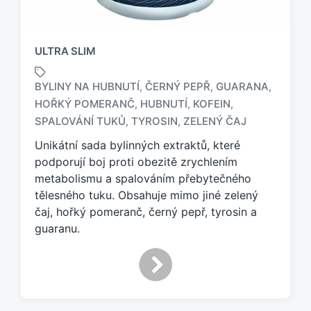
ULTRA SLIM
BYLINY NA HUBNUTÍ
ČERNÝ PEPŘ
GUARANA
,
,
,
HOŘKÝ POMERANČ
HUBNUTÍ
KOFEIN
,
,
,
O
z
SPALOVÁNÍ TUKŮ
TYROSIN
ZELENÝ ČAJ
,
,
n
Unikátní sada bylinných extraktů, které
a
podporují boj proti obezitě zrychlením
č
e
metabolismu a spalováním přebytečného
n
tělesného tuku. Obsahuje mimo jiné zelený
o
čaj, hořký pomeranč, černý pepř, tyrosin a
t
guaranu.
a
g
e
m
: