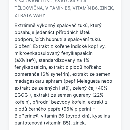
SPALOVÁNÍ TUKŮ
SVALOVÁ SÍLA
,
,
n
TĚLOCVIČNA
VITAMÍN B5
VITAMÍN B6
ZINEK
,
,
,
,
a
ZTRÁTA VÁHY
č
e
Extrémně výkonný spalovač tuků, který
n
obsahuje jedenáct přírodních látek
o
podporujících hubnutí a spalování tuků.
t
Složení: Extrakt z kořene indické kopřivy,
a
mikroenkapsulovaný fenylkapsaicin
g
(aXivite®), standardizovaný na 1%
e
fenylkapsaicin, extrakt z plodů hořkého
m
:
pomeranče (6% synefrin), extrakt ze semen
madagaskaru aphram (pepř Melegueta nebo
extrakt ze zelených listů), zelený čaj (40%
EGCG ), extrakt ze semen guarany (22%
kofein), přírodní bezvodý kofein, extrakt z
plodů černého pepře (95% piperin) –
BioPerine®, vitamín B6 (pyrodixin), kyselina
pantotenová (vitamín B5), zinek.