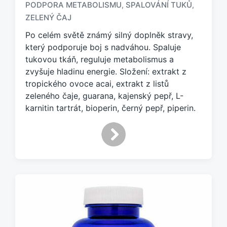
PODPORA METABOLISMU
SPALOVÁNÍ TUKŮ
,
,
z
ZELENÝ ČAJ
n
a
Po celém světě známý silný doplněk stravy,
č
který podporuje boj s nadváhou. Spaluje
e
tukovou tkáň, reguluje metabolismus a
n
zvyšuje hladinu energie. Složení: extrakt z
o
tropického ovoce acai, extrakt z listů
t
a
zeleného čaje, guarana, kajenský pepř, L-
g
karnitin tartrát, bioperin, černý pepř, piperin.
e
m
: