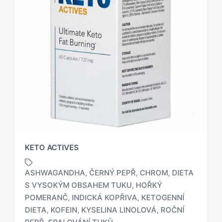
KETO ACTIVES
ASHWAGANDHA
ČERNÝ PEPŘ
CHROM
DIETA
,
,
,
S VYSOKÝM OBSAHEM TUKU
HOŘKÝ
,
POMERANČ
INDICKÁ KOPŘIVA
KETOGENNÍ
,
,
O
z
DIETA
KOFEIN
KYSELINA LINOLOVÁ
ROČNÍ
,
,
,
n