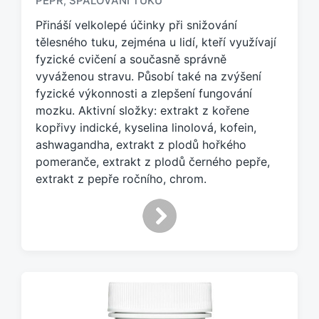
PEPŘ
SPALOVÁNÍ TUKŮ
,
a
Přináší velkolepé účinky při snižování
č
e
tělesného tuku, zejména u lidí, kteří využívají
n
fyzické cvičení a současně správně
o
vyváženou stravu. Působí také na zvýšení
t
fyzické výkonnosti a zlepšení fungování
a
mozku. Aktivní složky: extrakt z kořene
g
kopřivy indické, kyselina linolová, kofein,
e
ashwagandha, extrakt z plodů hořkého
m
:
pomeranče, extrakt z plodů černého pepře,
extrakt z pepře ročního, chrom.