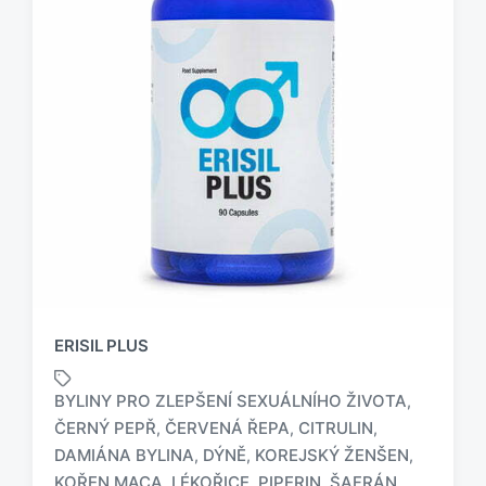
ERISIL PLUS
BYLINY PRO ZLEPŠENÍ SEXUÁLNÍHO ŽIVOTA
,
ČERNÝ PEPŘ
ČERVENÁ ŘEPA
CITRULIN
,
,
,
DAMIÁNA BYLINA
DÝNĚ
KOREJSKÝ ŽENŠEN
,
,
,
O
z
KOŘEN MACA
LÉKOŘICE
PIPERIN
ŠAFRÁN
,
,
,
,