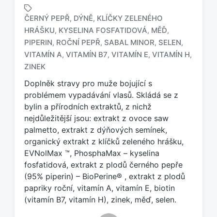
ČERNÝ PEPŘ
DÝNĚ
KLÍČKY ZELENÉHO
,
,
HRÁŠKU
KYSELINA FOSFATIDOVÁ
MĚĎ
,
,
,
PIPERIN
ROČNÍ PEPŘ
SABAL MINOR
SELEN
,
,
,
,
O
z
VITAMÍN A
VITAMÍN B7
VITAMÍN E
VITAMÍN H
,
,
,
,
n
ZINEK
a
Doplněk stravy pro muže bojující s
č
e
problémem vypadávání vlasů. Skládá se z
n
bylin a přírodních extraktů, z nichž
o
nejdůležitější jsou: extrakt z ovoce saw
t
palmetto, extrakt z dýňových semínek,
a
organický extrakt z klíčků zeleného hrášku,
g
EVNolMax ™, PhosphaMax – kyselina
e
fosfatidová, extrakt z plodů černého pepře
m
:
(95% piperin) – BioPerine® , extrakt z plodů
papriky roční, vitamín A, vitamín E, biotin
(vitamín B7, vitamín H), zinek, měď, selen.