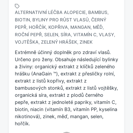
ALTERNATIVNÍ LÉČBA ALOPECIE
BAMBUS
,
,
BIOTIN
BYLINY PRO RŮST VLASŮ
ČERNÝ
,
,
PEPŘ
HOŘČÍK
KOPŘIVA
MANGAN
MĚĎ
,
,
,
,
,
O
z
ROČNÍ PEPŘ
SELEN
SÍRA
VITAMÍN C
VLASY
,
,
,
,
,
n
VOJTĚŠKA
ZELENÝ HRÁŠEK
ZINEK
,
,
a
Extrémně účinný doplněk pro zdraví vlasů.
č
e
Určeno pro ženy. Obsahuje následující bylinky
n
a živiny: organický extrakt z klíčků zeleného
o
hrášku (AnaGain ™), extrakt z přesličky rolní,
t
extrakt z listů kopřivy, extrakt z
a
bambusových stonků, extrakt z listů vojtěšky,
g
organická síra, extrakt z plodů černého
e
pepře, extrakt z jednoleté papriky, vitamín C,
m
:
biotin, niacin (vitamín B3, vitamín PP, kyselina
nikotinová), zinek, měď, mangan, selen,
hořčík.