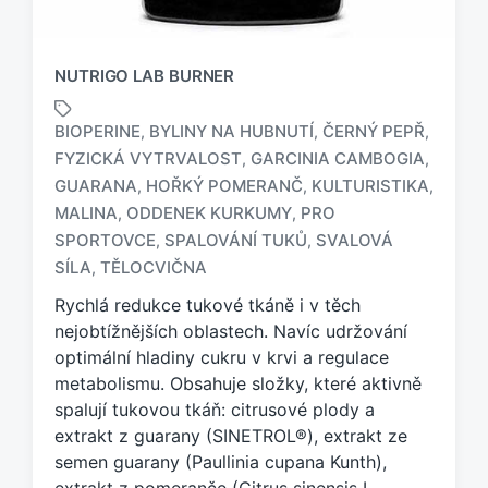
NUTRIGO LAB BURNER
BIOPERINE
BYLINY NA HUBNUTÍ
ČERNÝ PEPŘ
,
,
,
FYZICKÁ VYTRVALOST
GARCINIA CAMBOGIA
,
,
GUARANA
HOŘKÝ POMERANČ
KULTURISTIKA
,
,
,
O
MALINA
ODDENEK KURKUMY
PRO
,
,
z
SPORTOVCE
SPALOVÁNÍ TUKŮ
SVALOVÁ
,
,
n
SÍLA
TĚLOCVIČNA
,
a
č
Rychlá redukce tukové tkáně i v těch
e
nejobtížnějších oblastech. Navíc udržování
n
optimální hladiny cukru v krvi a regulace
o
metabolismu. Obsahuje složky, které aktivně
t
a
spalují tukovou tkáň: citrusové plody a
g
extrakt z guarany (SINETROL®), extrakt ze
e
semen guarany (Paullinia cupana Kunth),
m