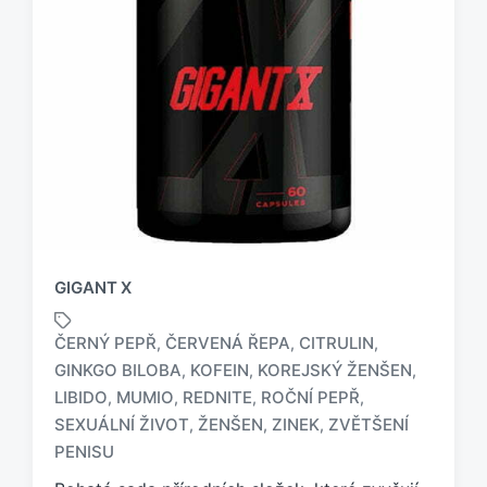
GIGANT X
ČERNÝ PEPŘ
ČERVENÁ ŘEPA
CITRULIN
,
,
,
GINKGO BILOBA
KOFEIN
KOREJSKÝ ŽENŠEN
,
,
,
LIBIDO
MUMIO
REDNITE
ROČNÍ PEPŘ
,
,
,
,
O
z
SEXUÁLNÍ ŽIVOT
ŽENŠEN
ZINEK
ZVĚTŠENÍ
,
,
,
n
PENISU
a