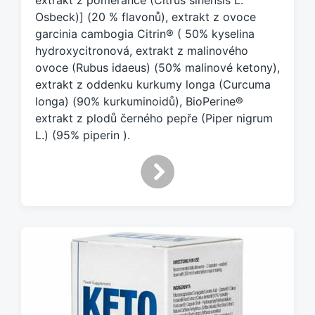
extrakt z pomeranče (Citrus sinensis L.
:
Osbeck)] (20 % flavonů), extrakt z ovoce
garcinia cambogia Citrin® ( 50% kyselina
hydroxycitronová, extrakt z malinového
ovoce (Rubus idaeus) (50% malinové ketony),
extrakt z oddenku kurkumy longa (Curcuma
longa) (90% kurkuminoidů), BioPerine®
extrakt z plodů černého pepře (Piper nigrum
L.) (95% piperin ).