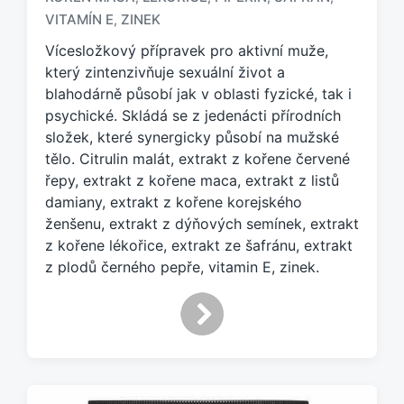
n
VITAMÍN E
ZINEK
,
a
Vícesložkový přípravek pro aktivní muže,
č
e
který zintenzivňuje sexuální život a
n
blahodárně působí jak v oblasti fyzické, tak i
o
psychické. Skládá se z jedenácti přírodních
t
složek, které synergicky působí na mužské
a
tělo. Citrulin malát, extrakt z kořene červené
g
řepy, extrakt z kořene maca, extrakt z listů
e
damiany, extrakt z kořene korejského
m
:
ženšenu, extrakt z dýňových semínek, extrakt
z kořene lékořice, extrakt ze šafránu, extrakt
z plodů černého pepře, vitamin E, zinek.