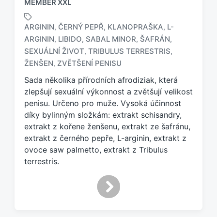
MEMBER XXL
ARGININ
ČERNÝ PEPŘ
KLANOPRAŠKA
L-
,
,
,
ARGININ
LIBIDO
SABAL MINOR
ŠAFRÁN
,
,
,
,
O
SEXUÁLNÍ ŽIVOT
TRIBULUS TERRESTRIS
,
,
z
ŽENŠEN
ZVĚTŠENÍ PENISU
,
n
a
Sada několika přírodních afrodiziak, která
č
zlepšují sexuální výkonnost a zvětšují velikost
e
penisu. Určeno pro muže. Vysoká účinnost
n
díky bylinným složkám: extrakt schisandry,
o
extrakt z kořene ženšenu, extrakt ze šafránu,
t
a
extrakt z černého pepře, L-arginin, extrakt z
g
ovoce saw palmetto, extrakt z Tribulus
e
terrestris.
m
: