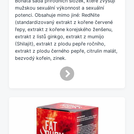
Bohatá sada přírodních složek, které zvyšují
č
e
mužskou sexuální výkonnost a sexuální
n
potenci. Obsahuje mimo jiné: RedNite
o
(standardizovaný extrakt z kořene červené
t
řepy, extrakt z kořene korejského ženšenu,
a
extrakt z listů ginkgo, extrakt z mumijo
g
(Shilajit), extrakt z plodu pepře ročního,
e
extrakt z plodu černého pepře, citrulin malát,
m
:
bezvodý kofein, zinek.