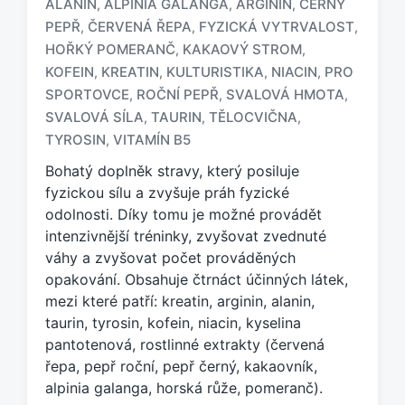
ALANIN
ALPINIA GALANGA
ARGININ
ČERNÝ
,
,
,
PEPŘ
ČERVENÁ ŘEPA
FYZICKÁ VYTRVALOST
,
,
,
HOŘKÝ POMERANČ
KAKAOVÝ STROM
,
,
KOFEIN
KREATIN
KULTURISTIKA
NIACIN
PRO
,
,
,
,
O
z
SPORTOVCE
ROČNÍ PEPŘ
SVALOVÁ HMOTA
,
,
,
n
SVALOVÁ SÍLA
TAURIN
TĚLOCVIČNA
,
,
,
a
TYROSIN
VITAMÍN B5
,
č
e
Bohatý doplněk stravy, který posiluje
n
fyzickou sílu a zvyšuje práh fyzické
o
odolnosti. Díky tomu je možné provádět
t
intenzivnější tréninky, zvyšovat zvednuté
a
váhy a zvyšovat počet prováděných
g
opakování. Obsahuje čtrnáct účinných látek,
e
mezi které patří: kreatin, arginin, alanin,
m
:
taurin, tyrosin, kofein, niacin, kyselina
pantotenová, rostlinné extrakty (červená
řepa, pepř roční, pepř černý, kakaovník,
alpinia galanga, horská růže, pomeranč).