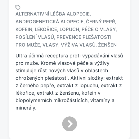
ALTERNATIVNÍ LÉČBA ALOPECIE
,
ANDROGENETICKÁ ALOPECIE
ČERNÝ PEPŘ
,
,
KOFEIN
LÉKOŘICE
LOPUCH
PÉČE O VLASY
,
,
,
,
O
z
POSÍLENÍ VLASŮ
PREVENCE PLEŠATOSTI
,
,
n
PRO MUŽE
VLASY
VÝŽIVA VLASŮ
ŽENŠEN
,
,
,
a
Ultra účinná receptura proti vypadávání vlasů
č
e
pro muže. Kromě vlasové péče a výživy
n
stimuluje růst nových vlasů v oblastech
o
ohrožených plešatostí. Aktivní složky: extrakt
t
z černého pepře, extrakt z lopuchu, extrakt z
a
lékořice, extrakt z ženšenu, kofein v
g
biopolymerních mikročásticích, vitamíny a
e
minerály.
m
: