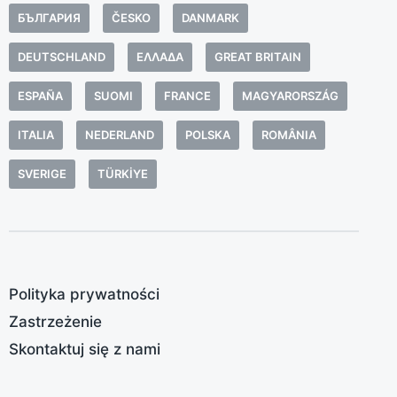
s
БЪЛГАРИЯ
ČESKO
DANMARK
o
Z
DEUTSCHLAND
ΕΛΛΆΔΑ
GREAT BRITAIN
(
ESPAÑA
SUOMI
FRANCE
MAGYARORSZÁG
e
b
ITALIA
NEDERLAND
POLSKA
ROMÂNIA
e
s
SVERIGE
TÜRKIYE
e
j
m
z
r
Polityka prywatności
o
Zastrzeżenie
c
Skontaktuj się z nami
c
b