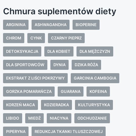
Chmura suplementów diety
ARGININA
ASHWAGANDHA
BIOPERINE
CHROM
CYNK
CZARNY PIEPRZ
DETOKSYKACJA
DLA KOBIET
DLA MĘŻCZYZN
DLA SPORTOWCÓW
DYNIA
DZIKA RÓŻA
EKSTRAKT Z LIŚCI POKRZYWY
GARCINIA CAMBOGIA
GORZKA POMARAŃCZA
GUARANA
KOFEINA
KORZEŃ MACA
KOZIERADKA
KULTURYSTYKA
LIBIDO
MIEDŹ
NIACYNA
ODCHUDZANIE
PIPERYNA
REDUKCJA TKANKI TŁUSZCZOWEJ