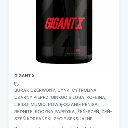
GIGANT X
BURAK CZERWONY
CYNK
CYTRULINA
,
,
,
CZARNY PIEPRZ
GINKGO BILOBA
KOFEINA
,
,
,
LIBIDO
MUMIO
POWIĘKSZANIE PENISA
,
,
,
T
a
REDNITE
ROCZNA PAPRYKA
ŻEŃ-SZEŃ
ŻEŃ-
,
,
,
g
SZEŃ KOREAŃSKI
ŻYCIE SEKSUALNE
,
g