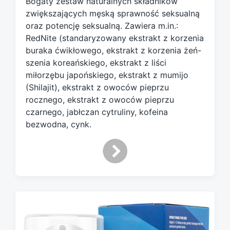
Bogaty zestaw naturalnych składników
e
d
zwiększających męską sprawność seksualną
w
oraz potencję seksualną. Zawiera m.in.:
i
RedNite (standaryzowany ekstrakt z korzenia
t
buraka ćwikłowego, ekstrakt z korzenia żeń-
h
szenia koreańskiego, ekstrakt z liści
miłorzębu japońskiego, ekstrakt z mumijo
(Shilajit), ekstrakt z owoców pieprzu
rocznego, ekstrakt z owoców pieprzu
czarnego, jabłczan cytruliny, kofeina
bezwodna, cynk.