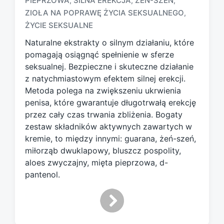
PIEPRZOWA
SILNA EREKCJA
ŻEŃ-SZEŃ
,
,
,
T
a
ZIOŁA NA POPRAWĘ ŻYCIA SEKSUALNEGO
,
g
ŻYCIE SEKSUALNE
g
Naturalne ekstrakty o silnym działaniu, które
e
d
pomagają osiągnąć spełnienie w sferze
w
seksualnej. Bezpieczne i skuteczne działanie
i
z natychmiastowym efektem silnej erekcji.
t
Metoda polega na zwiększeniu ukrwienia
h
penisa, które gwarantuje długotrwałą erekcję
przez cały czas trwania zbliżenia. Bogaty
zestaw składników aktywnych zawartych w
kremie, to między innymi: guarana, żeń-szeń,
miłorząb dwuklapowy, bluszcz pospolity,
aloes zwyczajny, mięta pieprzowa, d-
pantenol.