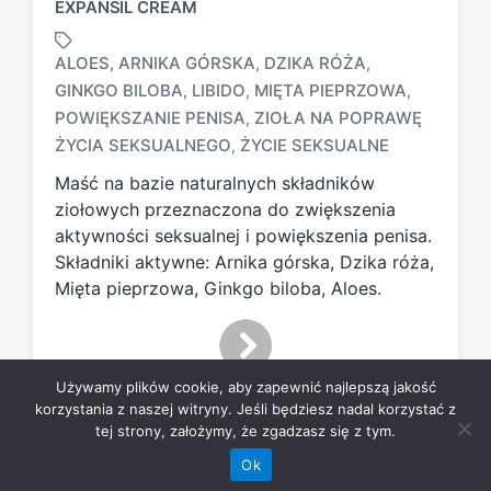
EXPANSIL CREAM
ALOES
ARNIKA GÓRSKA
DZIKA RÓŻA
,
,
,
GINKGO BILOBA
LIBIDO
MIĘTA PIEPRZOWA
,
,
,
T
POWIĘKSZANIE PENISA
ZIOŁA NA POPRAWĘ
,
a
ŻYCIA SEKSUALNEGO
ŻYCIE SEKSUALNE
,
g
g
Maść na bazie naturalnych składników
e
ziołowych przeznaczona do zwiększenia
d
aktywności seksualnej i powiększenia penisa.
w
Składniki aktywne: Arnika górska, Dzika róża,
i
Mięta pieprzowa, Ginkgo biloba, Aloes.
t
h
Używamy plików cookie, aby zapewnić najlepszą jakość
korzystania z naszej witryny. Jeśli będziesz nadal korzystać z
tej strony, założymy, że zgadzasz się z tym.
Ok