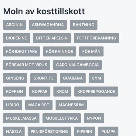
Moln av kosttillskott
ARGININ
ASHWAGANDHA
BANTNING
BIOPERINE
BITTER APELSIN
FETTFÖRBRÄNNING
FÖR IDROTTARE
FÖR KVINNOR
FÖR MÄN
FÖRSVAR MOT VIRUS
GARCINIA CAMBOGIA
GINSENG
GRÖNT TE
GUARANA
GYM
KOFFEIN
KOPPAR
KROM
KROPPSBYGGANDE
LIBIDO
MACA ROT
MAGNESIUM
MUSKELMASSA
MUSKELSTYRKA
NYPON
NÄSSLA
PENISFÖRSTORING
PIPERIN
PUMPA