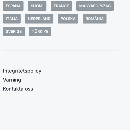
F
ESPAÑA
SUOMI
FRANCE
MAGYARORSZÁG
n
t
ITALIA
NEDERLAND
POLSKA
ROMÂNIA
o
SVERIGE
TÜRKIYE
s
i
s
k
l
Integritetspolicy
g
Varning
b
v
Kontakta oss