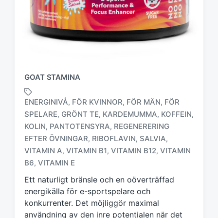
GOAT STAMINA
ENERGINIVÅ
FÖR KVINNOR
FÖR MÄN
FÖR
,
,
,
SPELARE
GRÖNT TE
KARDEMUMMA
KOFFEIN
,
,
,
,
KOLIN
PANTOTENSYRA
REGENERERING
,
,
M
EFTER ÖVNINGAR
RIBOFLAVIN
SALVIA
,
,
,
ä
VITAMIN A
VITAMIN B1
VITAMIN B12
VITAMIN
,
,
,
r
B6
VITAMIN E
,
k
t
Ett naturligt bränsle och en oöverträffad
m
energikälla för e-sportspelare och
e
konkurrenter. Det möjliggör maximal
d
användning av den inre potentialen när det