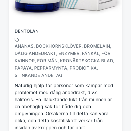
DENTOLAN
ANANAS
BOCKHORNSKLÖVER
BROMELAIN
,
,
,
DÅLIG ANDEDRÄKT
ENZYMER
FÄNKÅL
FÖR
,
,
,
KVINNOR
FÖR MÄN
KRONÄRTSKOCKA BLAD
,
,
,
M
ä
PAPAYA
PEPPARMYNTA
PROBIOTIKA
,
,
,
r
STINKANDE ANDETAG
k
Naturlig hjälp för personer som kämpar med
t
m
problemet med dålig andedräkt, d.v.s.
e
halitosis. En illaluktande lukt från munnen är
d
en obehaglig sak för både dig och
omgivningen. Orsakerna till detta kan vara
olika, och detta kosttillskott verkar från
insidan av kroppen och tar bort