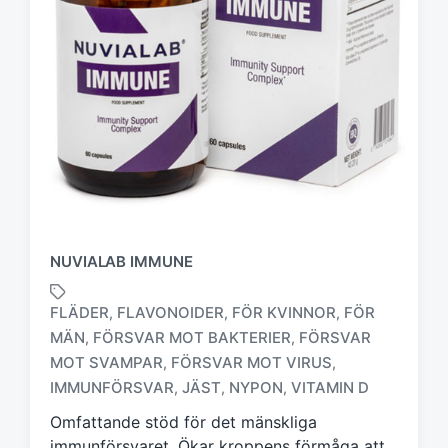
NUVIALAB IMMUNE
FLÄDER
FLAVONOIDER
FÖR KVINNOR
FÖR
,
,
,
MÄN
FÖRSVAR MOT BAKTERIER
FÖRSVAR
,
,
M
MOT SVAMPAR
FÖRSVAR MOT VIRUS
,
,
ä
IMMUNFÖRSVAR
JÄST
NYPON
VITAMIN D
,
,
,
r
k
Omfattande stöd för det mänskliga
t
immunförsvaret. Ökar kroppens förmåga att