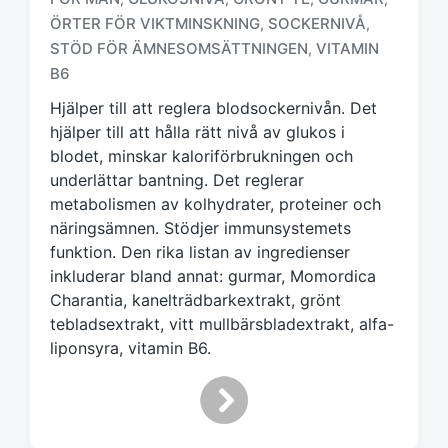
ÖRTER FÖR VIKTMINSKNING
SOCKERNIVÅ
,
,
M
ä
STÖD FÖR ÄMNESOMSÄTTNINGEN
VITAMIN
,
r
B6
k
Hjälper till att reglera blodsockernivån. Det
t
m
hjälper till att hålla rätt nivå av glukos i
e
blodet, minskar kaloriförbrukningen och
d
underlättar bantning. Det reglerar
metabolismen av kolhydrater, proteiner och
näringsämnen. Stödjer immunsystemets
funktion. Den rika listan av ingredienser
inkluderar bland annat: gurmar, Momordica
Charantia, kanelträdbarkextrakt, grönt
tebladsextrakt, vitt mullbärsbladextrakt, alfa-
liponsyra, vitamin B6.