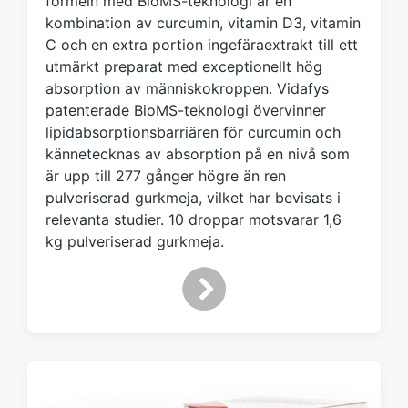
formeln med BioMS-teknologi är en
m
kombination av curcumin, vitamin D3, vitamin
e
C och en extra portion ingefäraextrakt till ett
d
utmärkt preparat med exceptionellt hög
absorption av människokroppen. Vidafys
patenterade BioMS-teknologi övervinner
lipidabsorptionsbarriären för curcumin och
kännetecknas av absorption på en nivå som
är upp till 277 gånger högre än ren
pulveriserad gurkmeja, vilket har bevisats i
relevanta studier. 10 droppar motsvarar 1,6
kg pulveriserad gurkmeja.