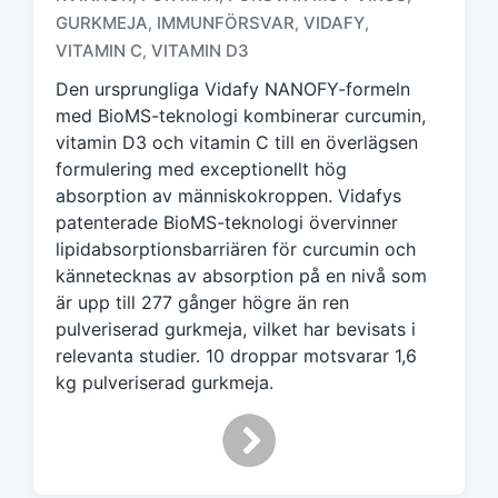
M
GURKMEJA
IMMUNFÖRSVAR
VIDAFY
,
,
,
ä
VITAMIN C
VITAMIN D3
,
r
k
Den ursprungliga Vidafy NANOFY-formeln
t
med BioMS-teknologi kombinerar curcumin,
m
vitamin D3 och vitamin C till en överlägsen
e
formulering med exceptionellt hög
d
absorption av människokroppen. Vidafys
patenterade BioMS-teknologi övervinner
lipidabsorptionsbarriären för curcumin och
kännetecknas av absorption på en nivå som
är upp till 277 gånger högre än ren
pulveriserad gurkmeja, vilket har bevisats i
relevanta studier. 10 droppar motsvarar 1,6
kg pulveriserad gurkmeja.