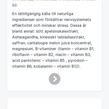
t
B6
m
En lättillgänglig källa till naturliga
e
ingredienser som förbättrar nervsystemets
d
effektivitet och minskar stress. Dessa är
bland annat: sött apelsinskalextrakt,
Ashwagandha, kinesiskt tebladsextrakt,
saffran, cantaloupe melon juice koncentrat,
magnesium, B-vitaminer (tiamin – vitamin B1,
riboflavin – vitamin B2, niacin – vitamin B3,
acid pantotenic – vitamin B5 , pyrodxin –
vitamin B6, kobalamin – vitamin B12).