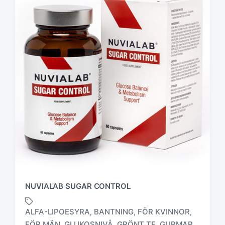
NUVIALAB SUGAR CONTROL
ALFA-LIPOESYRA
BANTNING
FÖR KVINNOR
,
,
,
FÖR MÄN
GLUKOSNIVÅ
GRÖNT TE
GURMAR
,
,
,
,