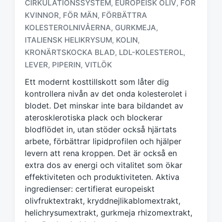
CIRKULATIONSSYSTEM
EUROPEISK OLIV
FÖR
,
,
KVINNOR
FÖR MÄN
FÖRBÄTTRA
,
,
KOLESTEROLNIVÅERNA
GURKMEJA
,
,
M
ä
ITALIENSK HELIKRYSUM
KOLIN
,
,
r
KRONÄRTSKOCKA BLAD
LDL-KOLESTEROL
,
,
k
LEVER
PIPERIN
VITLÖK
,
,
t
m
Ett modernt kosttillskott som låter dig
e
kontrollera nivån av det onda kolesterolet i
d
blodet. Det minskar inte bara bildandet av
aterosklerotiska plack och blockerar
blodflödet in, utan stöder också hjärtats
arbete, förbättrar lipidprofilen och hjälper
levern att rena kroppen. Det är också en
extra dos av energi och vitalitet som ökar
effektiviteten och produktiviteten. Aktiva
ingredienser: certifierat europeiskt
olivfruktextrakt, kryddnejlikablomextrakt,
helichrysumextrakt, gurkmeja rhizomextrakt,