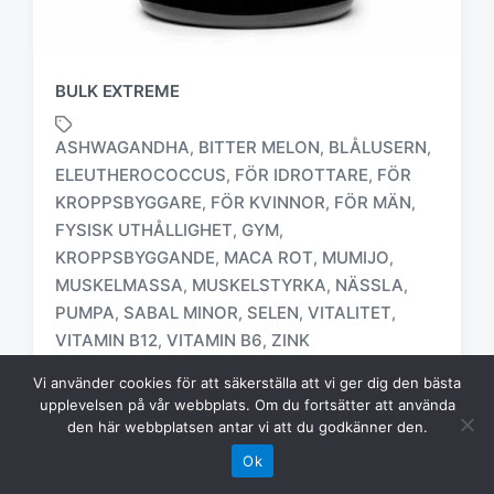
BULK EXTREME
ASHWAGANDHA
BITTER MELON
BLÅLUSERN
,
,
,
ELEUTHEROCOCCUS
FÖR IDROTTARE
FÖR
,
,
KROPPSBYGGARE
FÖR KVINNOR
FÖR MÄN
,
,
,
FYSISK UTHÅLLIGHET
GYM
,
,
M
KROPPSBYGGANDE
MACA ROT
MUMIJO
,
,
,
ä
MUSKELMASSA
MUSKELSTYRKA
NÄSSLA
,
,
,
r
PUMPA
SABAL MINOR
SELEN
VITALITET
,
,
,
,
k
t
VITAMIN B12
VITAMIN B6
ZINK
,
,
m
Avsedd för personer som styrketränar. Det
Vi använder cookies för att säkerställa att vi ger dig den bästa
e
stöder uppbyggnaden av muskelmassa och
upplevelsen på vår webbplats. Om du fortsätter att använda
d
den här webbplatsen antar vi att du godkänner den.
påskyndar regenereringen efter träning. Har
en positiv effekt på sexuell aktivitet. En rik
Ok
lista av ingredienser: bitter melonextrakt