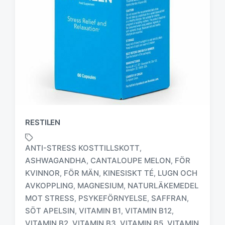
RESTILEN
ANTI-STRESS KOSTTILLSKOTT
,
ASHWAGANDHA
CANTALOUPE MELON
FÖR
,
,
KVINNOR
FÖR MÄN
KINESISKT TÉ
LUGN OCH
,
,
,
AVKOPPLING
MAGNESIUM
NATURLÄKEMEDEL
,
,
M
MOT STRESS
PSYKEFÖRNYELSE
SAFFRAN
,
,
,
ä
SÖT APELSIN
VITAMIN B1
VITAMIN B12
,
,
,
r
VITAMIN B2
VITAMIN B3
VITAMIN B5
VITAMIN
,
,
,
k