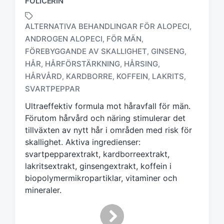
FOLICERIN
ALTERNATIVA BEHANDLINGAR FÖR ALOPECI
,
ANDROGEN ALOPECI
FÖR MÄN
,
,
FÖREBYGGANDE AV SKALLIGHET
GINSENG
,
,
M
HÅR
HÅRFÖRSTÄRKNING
HÅRSING
,
,
,
ä
HÅRVÅRD
KARDBORRE
KOFFEIN
LAKRITS
,
,
,
,
r
SVARTPEPPAR
k
t
Ultraeffektiv formula mot håravfall för män.
m
Förutom hårvård och näring stimulerar det
e
tillväxten av nytt hår i områden med risk för
d
skallighet. Aktiva ingredienser:
svartpepparextrakt, kardborreextrakt,
lakritsextrakt, ginsengextrakt, koffein i
biopolymermikropartiklar, vitaminer och
mineraler.