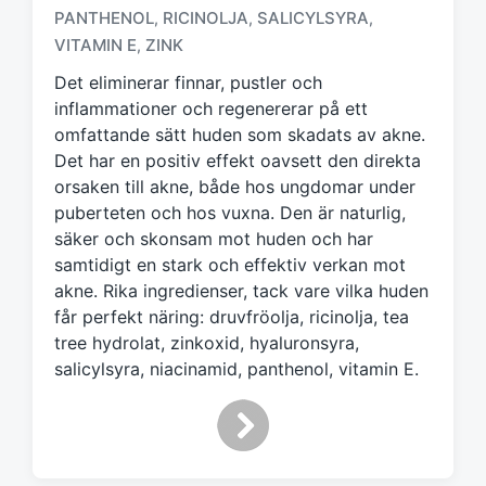
ä
PANTHENOL
RICINOLJA
SALICYLSYRA
,
,
,
r
VITAMIN E
ZINK
,
k
Det eliminerar finnar, pustler och
t
m
inflammationer och regenererar på ett
e
omfattande sätt huden som skadats av akne.
d
Det har en positiv effekt oavsett den direkta
orsaken till akne, både hos ungdomar under
puberteten och hos vuxna. Den är naturlig,
säker och skonsam mot huden och har
samtidigt en stark och effektiv verkan mot
akne. Rika ingredienser, tack vare vilka huden
får perfekt näring: druvfröolja, ricinolja, tea
tree hydrolat, zinkoxid, hyaluronsyra,
salicylsyra, niacinamid, panthenol, vitamin E.