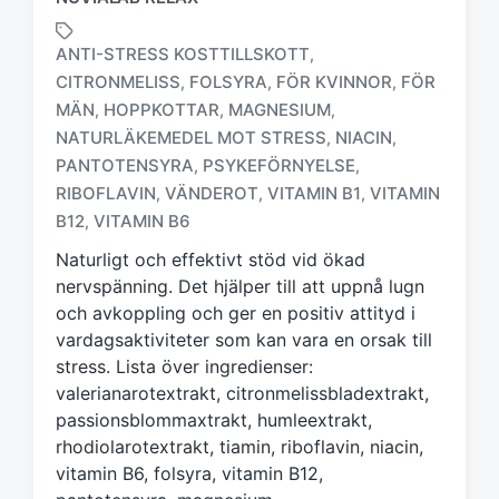
ANTI-STRESS KOSTTILLSKOTT
,
CITRONMELISS
FOLSYRA
FÖR KVINNOR
FÖR
,
,
,
MÄN
HOPPKOTTAR
MAGNESIUM
,
,
,
NATURLÄKEMEDEL MOT STRESS
NIACIN
,
,
M
ä
PANTOTENSYRA
PSYKEFÖRNYELSE
,
,
r
RIBOFLAVIN
VÄNDEROT
VITAMIN B1
VITAMIN
,
,
,
k
B12
VITAMIN B6
,
t
m
Naturligt och effektivt stöd vid ökad
e
nervspänning. Det hjälper till att uppnå lugn
d
och avkoppling och ger en positiv attityd i
vardagsaktiviteter som kan vara en orsak till
stress. Lista över ingredienser:
valerianarotextrakt, citronmelissbladextrakt,
passionsblommaxtrakt, humleextrakt,
rhodiolarotextrakt, tiamin, riboflavin, niacin,
vitamin B6, folsyra, vitamin B12,