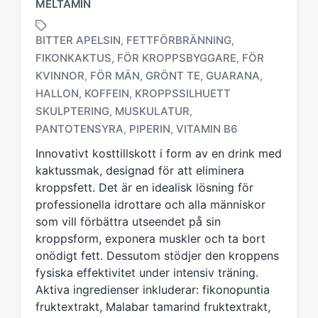
MELTAMIN
BITTER APELSIN
FETTFÖRBRÄNNING
,
,
FIKONKAKTUS
FÖR KROPPSBYGGARE
FÖR
,
,
KVINNOR
FÖR MÄN
GRÖNT TE
GUARANA
,
,
,
,
M
HALLON
KOFFEIN
KROPPSSILHUETT
,
,
ä
SKULPTERING
MUSKULATUR
,
,
r
PANTOTENSYRA
PIPERIN
VITAMIN B6
,
,
k
t
Innovativt kosttillskott i form av en drink med
m
kaktussmak, designad för att eliminera
e
kroppsfett. Det är en idealisk lösning för
d
professionella idrottare och alla människor
som vill förbättra utseendet på sin
kroppsform, exponera muskler och ta bort
onödigt fett. Dessutom stödjer den kroppens
fysiska effektivitet under intensiv träning.
Aktiva ingredienser inkluderar: fikonopuntia
fruktextrakt, Malabar tamarind fruktextrakt,