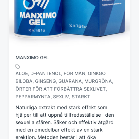
MANXIMO GEL
ALOE
D-PANTENOL
FÖR MÄN
GINKGO
,
,
,
BILOBA
GINSENG
GUARANA
MURGRÖNA
,
,
,
,
M
ÖRTER FÖR ATT FÖRBÄTTRA SEXLIVET
,
ä
PEPPARMYNTA
SEXLIV
STARKT
,
,
r
k
Naturliga extrakt med stark effekt som
t
hjälper till att uppnå tillfredsställelse i den
m
sexuella sfären. Säker och effektiv åtgärd
e
med en omedelbar effekt av en stark
d
erektion. Metoden består i att öka