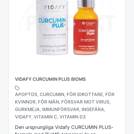
VIDAFY CURCUMIN PLUS BIOMS
APOPTOS
CURCUMIN
FÖR IDROTTARE
FÖR
,
,
,
KVINNOR
FÖR MÄN
FÖRSVAR MOT VIRUS
,
,
,
M
GURKMEJA
IMMUNFÖRSVAR
INGEFÄRA
,
,
,
ä
VIDAFY
VITAMIN C
VITAMIN D3
,
,
r
k
Den ursprungliga Vidafy CURCUMIN PLUS-
t