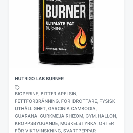
NUTRIGO LAB BURNER
BIOPERINE
BITTER APELSIN
,
,
FETTFÖRBRÄNNING
FÖR IDROTTARE
FYSISK
,
,
UTHÅLLIGHET
GARCINIA CAMBOGIA
,
,
M
GUARANA
GURKMEJA RHIZOM
GYM
HALLON
,
,
,
,
ä
KROPPSBYGGANDE
MUSKELSTYRKA
ÖRTER
,
,
r
FÖR VIKTMINSKNING
SVARTPEPPAR
,
k