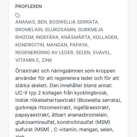
PROFLEXEN
ANANAS
BEN
BOSWELLIA SERRATA
,
,
,
BROMELAIN
GLUKOSAMIN
GURKMEJA
,
,
RHIZOM
INGEFÄRA
KNÄSMÄRTA
KOLLAGEN
,
,
,
,
M
KONDROITIN
MANGAN
PAPAYA
,
,
,
ä
REGENERERING AV LEDER
SELEN
SVAVEL
,
,
,
r
VITAMIN C
ZINK
,
k
t
Örtextrakt och näringsämnen som kroppen
m
använder för att regenerera leder och för att
e
stärka skelett. Den innehåller bland annat:
d
UC-II typ 2 kollagen från kycklingbrosk,
indisk rökelsehartsextrakt (Boswellia serrata),
gurkmeja rhizomextrakt, ingefäraextrakt,
papayaextrakt, ätbart ananasbromelain,
glukosaminsulfat, kondroitinsulfat (MSM)
sulfurat (MSM) , C-vitamin, mangan, selen,
zink.