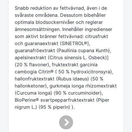
t
Snabb reduktion av fettvävnad, även i de
m
svåraste områdena. Dessutom bibehåller
e
optimala blodsockernivåer och reglerar
d
ämnesomsättningen. Innehåller ingredienser
som aktivt bränner fettvävnad: citrusfrukt
och guaranaextrakt (SINETROL®),
guaranafröextrakt (Paullinia cupana Kunth),
apelsinextrakt (Citrus sinensis L. Osbeck)]
(20 % flavoner), fruktextrakt garcinia
cambogia Citrin® ( 50 % hydroxicitronsyra),
hallonfruktextrakt (Rubus idaeus) (50 %
hallonketoner), gurkmeja longa rhizomextrakt
(Curcuma longa) (90 % curcuminoider),
BioPerine® svartpepparfruktextrakt (Piper
nigrum L.) (95 % piperin) ).