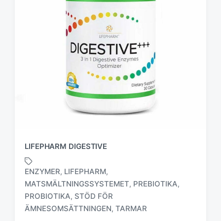
LIFEPHARM DIGESTIVE
ENZYMER
LIFEPHARM
,
,
MATSMÄLTNINGSSYSTEMET
PREBIOTIKA
,
,
M
PROBIOTIKA
STÖD FÖR
,
ä
ÄMNESOMSÄTTNINGEN
TARMAR
,
r