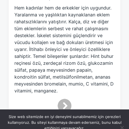
e
Hem kadınlar hem de erkekler için uygundur.
d
Yaralanma ve yaşlılıktan kaynaklanan eklem
w
rahatsızlıklarını yatıştırır. Kalça, diz ve diğer
i
tüm eklemlerin serbest ve rahat çalışmasını
t
h
destekler. İskelet sistemini güçlendirir ve
vücudu kollajen ve bağ dokuları üretmesi için
uyarır. İltihabı önleyici ve önleyici özelliklere
sahiptir. Temel bileşenler şunlardır: Hint buhur
reçinesi özü, zerdeçal rizom özü, glukozamin
sülfat, papaya meyvesinden papain,
kondroitin sülfat, metilsülfonilmetan, ananas
meyvesinden bromelain, mumio, C vitamini, D
vitamini, manganez.
Size web sitemizde en iyi deneyimi sunabilmemiz için çerezleri
kullanıyoruz. Bu siteyi kullanmaya devam ederseniz, bunu kabul
ettiğinizi varsayacağız.