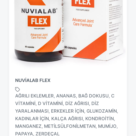
NUVIALAB FLEX
AĞRILI EKLEMLER
ANANAS
BAĞ DOKUSU
C
,
,
,
VITAMINI
D VITAMINI
DIZ AĞRISI
DIZ
,
,
,
YARALANMASI
ERKEKLER IÇIN
GLUKOZAMIN
,
,
,
T
KADINLAR IÇIN
KALÇA AĞRISI
KONDROITIN
,
,
,
a
MANGANEZ
METILSÜLFONILMETAN
MUMIJO
,
,
,
g
PAPAYA
ZERDEÇAL
,
g