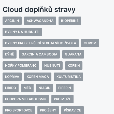
Cloud doplňků stravy
ARGININ
ASHWAGANDHA
BIOPERINE
BYLINY NA HUBNUTÍ
BYLINY PRO ZLEPŠENÍ SEXUÁLNÍHO ŽIVOTA
CHROM
DÝNĚ
GARCINIA CAMBOGIA
GUARANA
HOŘKÝ POMERANČ
HUBNUTÍ
KOFEIN
KOPŘIVA
KOŘEN MACA
KULTURISTIKA
LIBIDO
MĚĎ
NIACIN
PIPERIN
PODPORA METABOLISMU
PRO MUŽE
PRO SPORTOVCE
PRO ŽENY
PÍSKAVICE