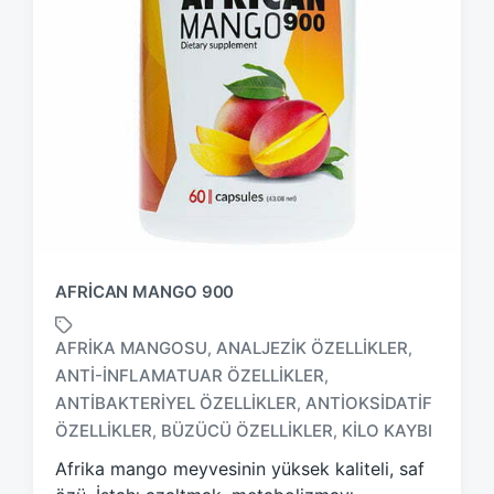
AFRICAN MANGO 900
AFRIKA MANGOSU
ANALJEZIK ÖZELLIKLER
,
,
ANTI-INFLAMATUAR ÖZELLIKLER
,
T
ANTIBAKTERIYEL ÖZELLIKLER
ANTIOKSIDATIF
,
a
ÖZELLIKLER
BÜZÜCÜ ÖZELLIKLER
KILO KAYBI
,
,
g
g
Afrika mango meyvesinin yüksek kaliteli, saf
e