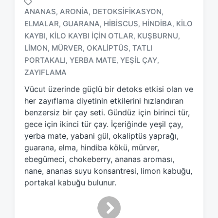
ANANAS
ARONIA
DETOKSIFIKASYON
,
,
,
ELMALAR
GUARANA
HIBISCUS
HINDIBA
KILO
,
,
,
,
KAYBI
KILO KAYBI IÇIN OTLAR
KUŞBURNU
,
,
,
T
LIMON
MÜRVER
OKALIPTÜS
TATLI
,
,
,
a
PORTAKALI
YERBA MATE
YEŞIL ÇAY
,
,
,
g
ZAYIFLAMA
g
e
Vücut üzerinde güçlü bir detoks etkisi olan ve
d
her zayıflama diyetinin etkilerini hızlandıran
w
benzersiz bir çay seti. Gündüz için birinci tür,
i
gece için ikinci tür çay. İçeriğinde yeşil çay,
t
h
yerba mate, yabani gül, okaliptüs yaprağı,
guarana, elma, hindiba kökü, mürver,
ebegümeci, chokeberry, ananas aroması,
nane, ananas suyu konsantresi, limon kabuğu,
portakal kabuğu bulunur.