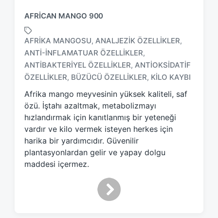
AFRICAN MANGO 900
AFRIKA MANGOSU
ANALJEZIK ÖZELLIKLER
,
,
ANTI-INFLAMATUAR ÖZELLIKLER
,
T
ANTIBAKTERIYEL ÖZELLIKLER
ANTIOKSIDATIF
,
a
ÖZELLIKLER
BÜZÜCÜ ÖZELLIKLER
KILO KAYBI
,
,
g
g
Afrika mango meyvesinin yüksek kaliteli, saf
e
özü. İştahı azaltmak, metabolizmayı
d
hızlandırmak için kanıtlanmış bir yeteneği
w
vardır ve kilo vermek isteyen herkes için
i
harika bir yardımcıdır. Güvenilir
t
h
plantasyonlardan gelir ve yapay dolgu
maddesi içermez.