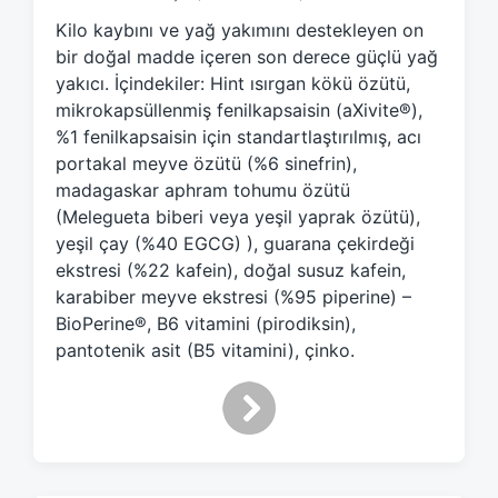
e
Kilo kaybını ve yağ yakımını destekleyen on
d
bir doğal madde içeren son derece güçlü yağ
w
yakıcı. İçindekiler: Hint ısırgan kökü özütü,
i
mikrokapsüllenmiş fenilkapsaisin (aXivite®),
t
h
%1 fenilkapsaisin için standartlaştırılmış, acı
portakal meyve özütü (%6 sinefrin),
madagaskar aphram tohumu özütü
(Melegueta biberi veya yeşil yaprak özütü),
yeşil çay (%40 EGCG) ), guarana çekirdeği
ekstresi (%22 kafein), doğal susuz kafein,
karabiber meyve ekstresi (%95 piperine) –
BioPerine®, B6 vitamini (pirodiksin),
pantotenik asit (B5 vitamini), çinko.