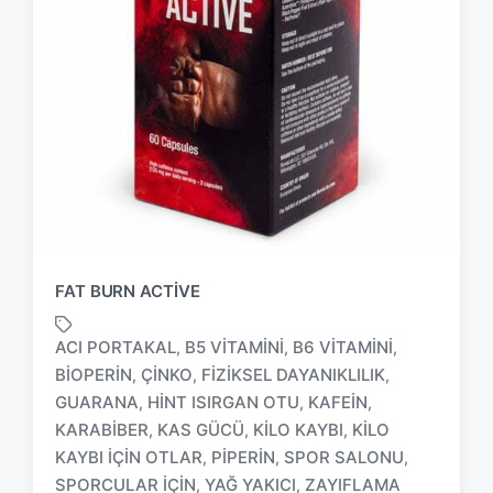
FAT BURN ACTIVE
ACI PORTAKAL
B5 VITAMINI
B6 VITAMINI
,
,
,
BIOPERIN
ÇINKO
FIZIKSEL DAYANIKLILIK
,
,
,
GUARANA
HINT ISIRGAN OTU
KAFEIN
,
,
,
T
KARABIBER
KAS GÜCÜ
KILO KAYBI
KILO
,
,
,
a
KAYBI IÇIN OTLAR
PIPERIN
SPOR SALONU
,
,
,
g
SPORCULAR IÇIN
YAĞ YAKICI
ZAYIFLAMA
,
,
g