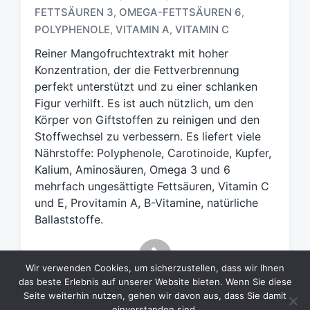
h
FETTSÄUREN 3
OMEGA-FETTSÄUREN 6
,
,
l
POLYPHENOLE
VITAMIN A
VITAMIN C
,
,
a
g
Reiner Mangofruchtextrakt mit hoher
w
Konzentration, der die Fettverbrennung
ö
perfekt unterstützt und zu einer schlanken
r
Figur verhilft. Es ist auch nützlich, um den
t
Körper von Giftstoffen zu reinigen und den
e
Stoffwechsel zu verbessern. Es liefert viele
r
Nährstoffe: Polyphenole, Carotinoide, Kupfer,
Kalium, Aminosäuren, Omega 3 und 6
mehrfach ungesättigte Fettsäuren, Vitamin C
und E, Provitamin A, B-Vitamine, natürliche
Ballaststoffe.
Wir verwenden Cookies, um sicherzustellen, dass wir Ihnen
das beste Erlebnis auf unserer Website bieten. Wenn Sie diese
Seite weiterhin nutzen, gehen wir davon aus, dass Sie damit
einverstanden sind.