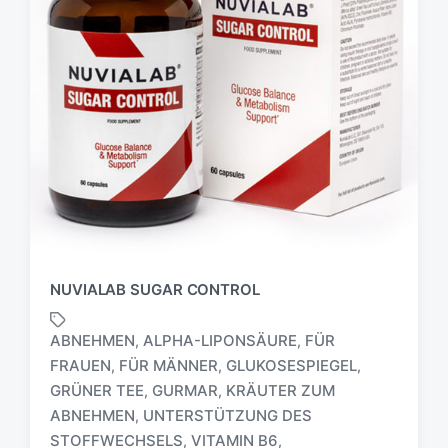
NUVIALAB SUGAR CONTROL
ABNEHMEN
ALPHA-LIPONSÄURE
FÜR
,
,
FRAUEN
FÜR MÄNNER
GLUKOSESPIEGEL
,
,
,
GRÜNER TEE
GURMAR
KRÄUTER ZUM
,
,
S
ABNEHMEN
UNTERSTÜTZUNG DES
,
c
STOFFWECHSELS
VITAMIN B6
,
,
h