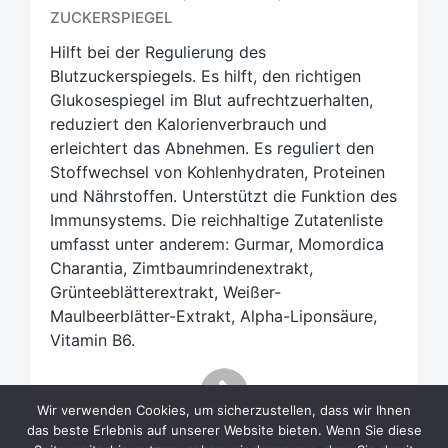
ZUCKERSPIEGEL
l
a
Hilft bei der Regulierung des
g
Blutzuckerspiegels. Es hilft, den richtigen
w
Glukosespiegel im Blut aufrechtzuerhalten,
ö
reduziert den Kalorienverbrauch und
r
t
erleichtert das Abnehmen. Es reguliert den
e
Stoffwechsel von Kohlenhydraten, Proteinen
r
und Nährstoffen. Unterstützt die Funktion des
Immunsystems. Die reichhaltige Zutatenliste
umfasst unter anderem: Gurmar, Momordica
Charantia, Zimtbaumrindenextrakt,
Grünteeblätterextrakt, Weißer-
Maulbeerblätter-Extrakt, Alpha-Liponsäure,
Vitamin B6.
Wir verwenden Cookies, um sicherzustellen, dass wir Ihnen
das beste Erlebnis auf unserer Website bieten. Wenn Sie diese