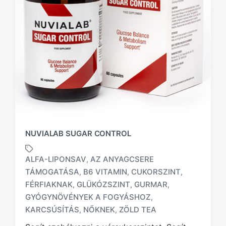
NUVIALAB SUGAR CONTROL
ALFA-LIPONSAV
AZ ANYAGCSERE
,
TÁMOGATÁSA
B6 VITAMIN
CUKORSZINT
,
,
,
FÉRFIAKNAK
GLÜKÓZSZINT
GURMAR
,
,
,
T
a
GYÓGYNÖVÉNYEK A FOGYÁSHOZ
,
g
KARCSÚSÍTÁS
NŐKNEK
ZÖLD TEA
,
,
g