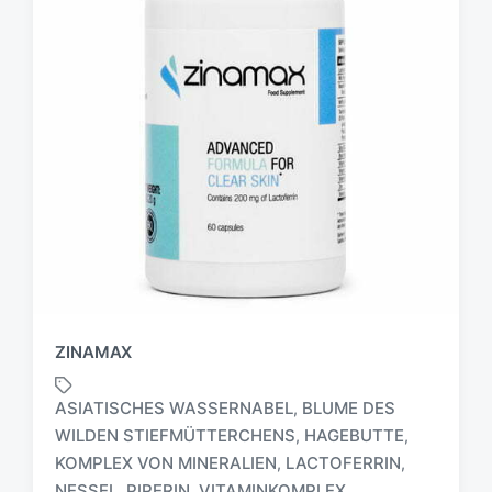
ZINAMAX
ASIATISCHES WASSERNABEL
BLUME DES
,
WILDEN STIEFMÜTTERCHENS
HAGEBUTTE
,
,
S
KOMPLEX VON MINERALIEN
LACTOFERRIN
,
,
c
NESSEL
PIPERIN
VITAMINKOMPLEX
,
,