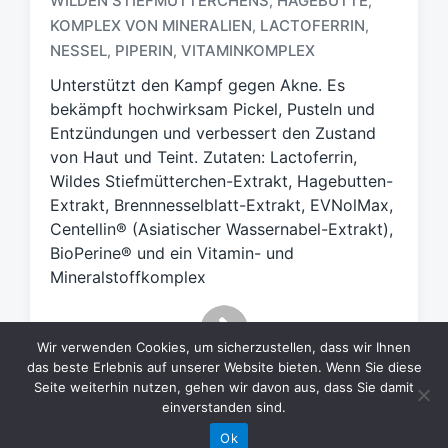
WILDEN STIEFMÜTTERCHENS
HAGEBUTTE
,
,
S
KOMPLEX VON MINERALIEN
LACTOFERRIN
,
,
c
NESSEL
PIPERIN
VITAMINKOMPLEX
,
,
h
l
Unterstützt den Kampf gegen Akne. Es
a
bekämpft hochwirksam Pickel, Pusteln und
g
Entzündungen und verbessert den Zustand
w
von Haut und Teint. Zutaten: Lactoferrin,
ö
Wildes Stiefmütterchen-Extrakt, Hagebutten-
r
t
Extrakt, Brennnesselblatt-Extrakt, EVNolMax,
e
Centellin® (Asiatischer Wassernabel-Extrakt),
r
BioPerine® und ein Vitamin- und
Mineralstoffkomplex
Wir verwenden Cookies, um sicherzustellen, dass wir Ihnen
das beste Erlebnis auf unserer Website bieten. Wenn Sie diese
Seite weiterhin nutzen, gehen wir davon aus, dass Sie damit
einverstanden sind.
Ok