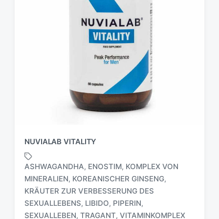
NUVIALAB VITALITY
ASHWAGANDHA
ENOSTIM
KOMPLEX VON
,
,
MINERALIEN
KOREANISCHER GINSENG
,
,
KRÄUTER ZUR VERBESSERUNG DES
S
c
SEXUALLEBENS
LIBIDO
PIPERIN
,
,
,
h
SEXUALLEBEN
TRAGANT
VITAMINKOMPLEX
,
,