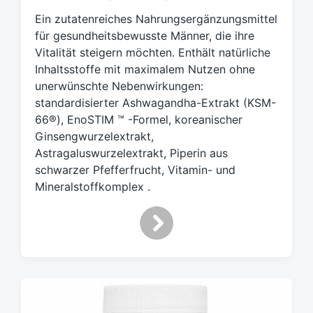
l
Ein zutatenreiches Nahrungsergänzungsmittel
a
g
für gesundheitsbewusste Männer, die ihre
w
Vitalität steigern möchten. Enthält natürliche
ö
Inhaltsstoffe mit maximalem Nutzen ohne
r
unerwünschte Nebenwirkungen:
t
standardisierter Ashwagandha-Extrakt (KSM-
e
66®), EnoSTIM ™ -Formel, koreanischer
r
Ginsengwurzelextrakt,
Astragaluswurzelextrakt, Piperin aus
schwarzer Pfefferfrucht, Vitamin- und
Mineralstoffkomplex .