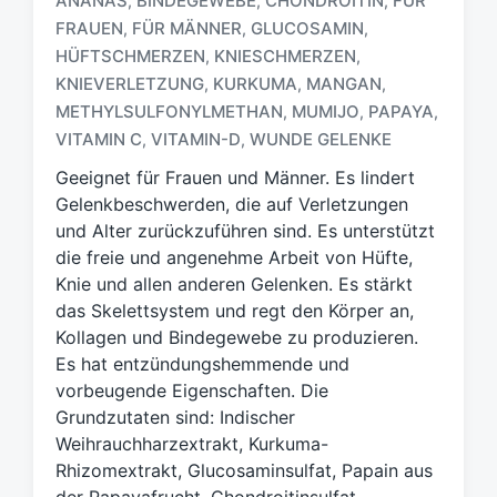
ANANAS
BINDEGEWEBE
CHONDROITIN
FÜR
,
,
,
FRAUEN
FÜR MÄNNER
GLUCOSAMIN
,
,
,
HÜFTSCHMERZEN
KNIESCHMERZEN
,
,
S
KNIEVERLETZUNG
KURKUMA
MANGAN
,
,
,
c
METHYLSULFONYLMETHAN
MUMIJO
PAPAYA
,
,
,
h
VITAMIN C
VITAMIN-D
WUNDE GELENKE
,
,
l
a
Geeignet für Frauen und Männer. Es lindert
g
Gelenkbeschwerden, die auf Verletzungen
w
und Alter zurückzuführen sind. Es unterstützt
ö
die freie und angenehme Arbeit von Hüfte,
r
t
Knie und allen anderen Gelenken. Es stärkt
e
das Skelettsystem und regt den Körper an,
r
Kollagen und Bindegewebe zu produzieren.
Es hat entzündungshemmende und
vorbeugende Eigenschaften. Die
Grundzutaten sind: Indischer
Weihrauchharzextrakt, Kurkuma-
Rhizomextrakt, Glucosaminsulfat, Papain aus