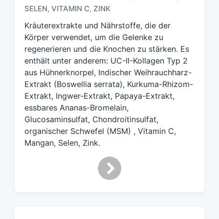
SELEN
VITAMIN C
ZINK
,
,
l
a
Kräuterextrakte und Nährstoffe, die der
g
Körper verwendet, um die Gelenke zu
w
regenerieren und die Knochen zu stärken. Es
ö
enthält unter anderem: UC-II-Kollagen Typ 2
r
t
aus Hühnerknorpel, Indischer Weihrauchharz-
e
Extrakt (Boswellia serrata), Kurkuma-Rhizom-
r
Extrakt, Ingwer-Extrakt, Papaya-Extrakt,
essbares Ananas-Bromelain,
Glucosaminsulfat, Chondroitinsulfat,
organischer Schwefel (MSM) , Vitamin C,
Mangan, Selen, Zink.