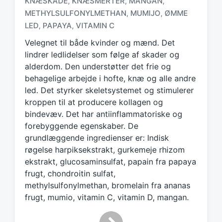
KNÆSKADE
KNÆSMERTER
MANGAN
,
,
,
a
METHYLSULFONYLMETHAN
MUMIJO
ØMME
,
,
g
LED
PAPAYA
VITAMIN C
,
,
g
e
Velegnet til både kvinder og mænd. Det
d
lindrer ledlidelser som følge af skader og
w
alderdom. Den understøtter det frie og
i
behagelige arbejde i hofte, knæ og alle andre
t
h
led. Det styrker skeletsystemet og stimulerer
kroppen til at producere kollagen og
bindevæv. Det har antiinflammatoriske og
forebyggende egenskaber. De
grundlæggende ingredienser er: Indisk
røgelse harpiksekstrakt, gurkemeje rhizom
ekstrakt, glucosaminsulfat, papain fra papaya
frugt, chondroitin sulfat,
methylsulfonylmethan, bromelain fra ananas
frugt, mumio, vitamin C, vitamin D, mangan.