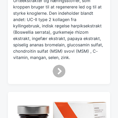
Urteekstrakter og næringsstoffer, som
e
d
kroppen bruger til at regenerere led og til at
w
styrke knoglerne. Den indeholder blandt
i
andet: UC-II type 2 kollagen fra
t
kyllingebrusk, indisk røgelse harpiksekstrakt
h
(Boswellia serrata), gurkemeje rhizom
ekstrakt, ingefær ekstrakt, papaya ekstrakt,
spiselig ananas bromelain, glucosamin sulfat,
chondroitin sulfat (MSM) svovl (MSM) , C-
vitamin, mangan, selen, zink.