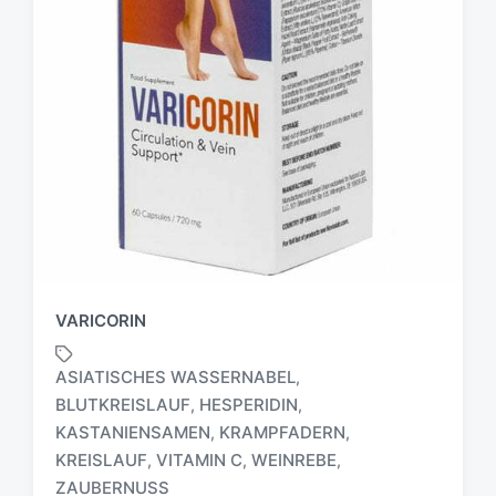
VARICORIN
ASIATISCHES WASSERNABEL
,
BLUTKREISLAUF
HESPERIDIN
,
,
KASTANIENSAMEN
KRAMPFADERN
,
,
S
c
KREISLAUF
VITAMIN C
WEINREBE
,
,
,
h
ZAUBERNUSS