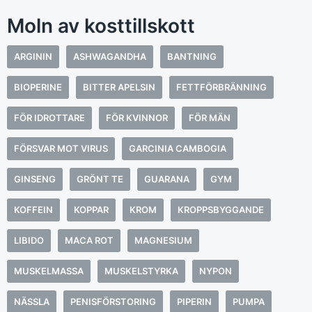
Moln av kosttillskott
ARGININ
ASHWAGANDHA
BANTNING
BIOPERINE
BITTER APELSIN
FETTFÖRBRÄNNING
FÖR IDROTTARE
FÖR KVINNOR
FÖR MÄN
FÖRSVAR MOT VIRUS
GARCINIA CAMBOGIA
GINSENG
GRÖNT TE
GUARANA
GYM
KOFFEIN
KOPPAR
KROM
KROPPSBYGGANDE
LIBIDO
MACA ROT
MAGNESIUM
MUSKELMASSA
MUSKELSTYRKA
NYPON
NÄSSLA
PENISFÖRSTORING
PIPERIN
PUMPA