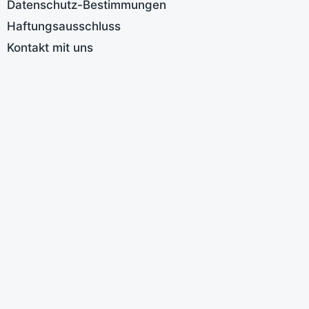
Datenschutz-Bestimmungen
W
B
Haftungsausschluss
A
Kontakt mit uns
E
S
K
M
M
a
V
S