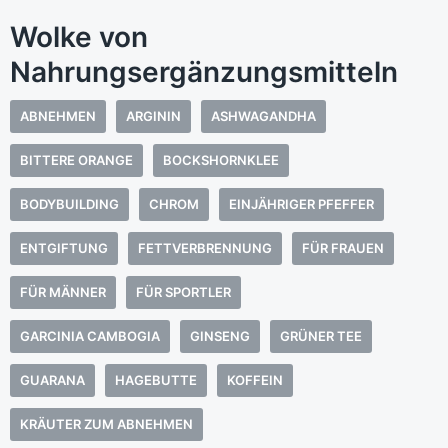
Wolke von
Nahrungsergänzungsmitteln
ABNEHMEN
ARGININ
ASHWAGANDHA
BITTERE ORANGE
BOCKSHORNKLEE
BODYBUILDING
CHROM
EINJÄHRIGER PFEFFER
ENTGIFTUNG
FETTVERBRENNUNG
FÜR FRAUEN
FÜR MÄNNER
FÜR SPORTLER
GARCINIA CAMBOGIA
GINSENG
GRÜNER TEE
GUARANA
HAGEBUTTE
KOFFEIN
KRÄUTER ZUM ABNEHMEN