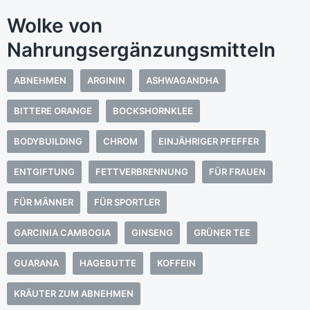
Wolke von
Nahrungsergänzungsmitteln
ABNEHMEN
ARGININ
ASHWAGANDHA
BITTERE ORANGE
BOCKSHORNKLEE
BODYBUILDING
CHROM
EINJÄHRIGER PFEFFER
ENTGIFTUNG
FETTVERBRENNUNG
FÜR FRAUEN
FÜR MÄNNER
FÜR SPORTLER
GARCINIA CAMBOGIA
GINSENG
GRÜNER TEE
GUARANA
HAGEBUTTE
KOFFEIN
KRÄUTER ZUM ABNEHMEN