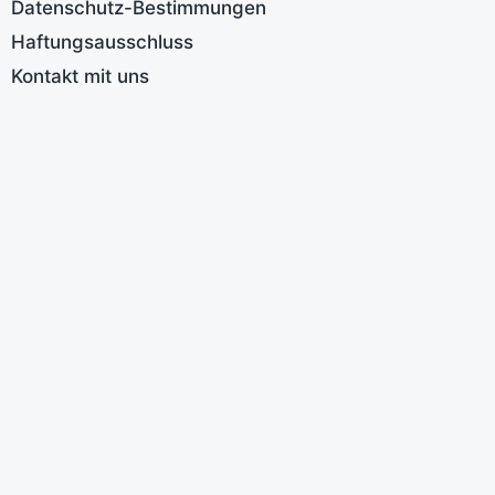
Datenschutz-Bestimmungen
W
B
Haftungsausschluss
A
Kontakt mit uns
E
S
K
M
M
a
V
S