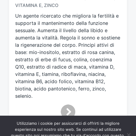
g
VITAMINA E
ZINCO
,
a
t
Un agente ricercato che migliora la fertilità e
o
supporta il mantenimento della funzione
c
sessuale. Aumenta il livello della libido e
o
aumenta la vitalità. Regola il sonno e sostiene
n
la rigenerazione del corpo. Principi attivi di
base: mio-inositolo, estratto di rosa canina,
estratto di erbe di fucus, colina, coenzima
Q10, estratto di radice di maca, vitamina D,
vitamina E, tiamina, riboflavina, niacina,
vitamina B6, acido folico, vitamina B12,
biotina, acido pantotenico, ferro, zinco,
selenio.
Utilizziamo i cookie per assicurarci di offrirti la migliore
esperienza sul nostro sito web. Se continui ad utilizzare
questo sito noi assumiamo che tu sia d'accordo con questo.