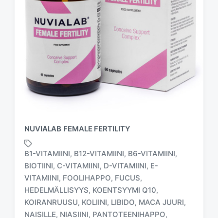
NUVIALAB FEMALE FERTILITY
B1-VITAMIINI
B12-VITAMIINI
B6-VITAMIINI
,
,
,
BIOTIINI
C-VITAMIINI
D-VITAMIINI
E-
,
,
,
VITAMIINI
FOOLIHAPPO
FUCUS
,
,
,
HEDELMÄLLISYYS
KOENTSYYMI Q10
,
,
T
a
KOIRANRUUSU
KOLIINI
LIBIDO
MACA JUURI
,
,
,
,
g
NAISILLE
NIASIINI
PANTOTEENIHAPPO
,
,
,