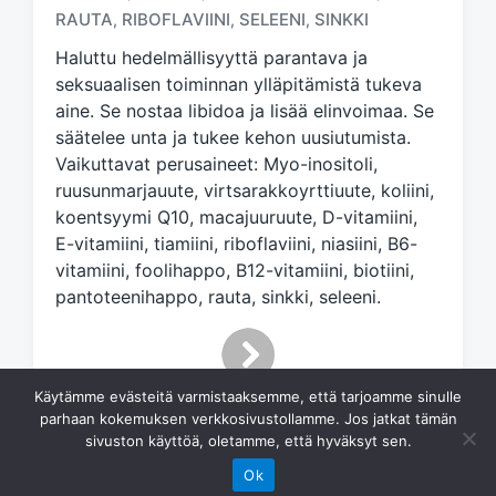
g
RAUTA
RIBOFLAVIINI
SELEENI
SINKKI
,
,
,
e
d
Haluttu hedelmällisyyttä parantava ja
w
seksuaalisen toiminnan ylläpitämistä tukeva
i
aine. Se nostaa libidoa ja lisää elinvoimaa. Se
t
säätelee unta ja tukee kehon uusiutumista.
h
Vaikuttavat perusaineet: Myo-inositoli,
ruusunmarjauute, virtsarakkoyrttiuute, koliini,
koentsyymi Q10, macajuuruute, D-vitamiini,
E-vitamiini, tiamiini, riboflaviini, niasiini, B6-
vitamiini, foolihappo, B12-vitamiini, biotiini,
pantoteenihappo, rauta, sinkki, seleeni.
Käytämme evästeitä varmistaaksemme, että tarjoamme sinulle
parhaan kokemuksen verkkosivustollamme. Jos jatkat tämän
sivuston käyttöä, oletamme, että hyväksyt sen.
Ok