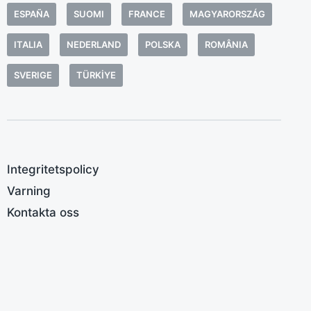
o
ESPAÑA
SUOMI
FRANCE
MAGYARORSZÁG
u
s
ITALIA
NEDERLAND
POLSKA
ROMÂNIA
n
SVERIGE
TÜRKIYE
v
s
f
G
i
Integritetspolicy
i
Varning
b
k
Kontakta oss
m
D
r
B
b