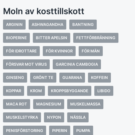
Moln av kosttillskott
ARGININ
ASHWAGANDHA
BANTNING
BIOPERINE
BITTER APELSIN
FETTFÖRBRÄNNING
FÖR IDROTTARE
FÖR KVINNOR
FÖR MÄN
FÖRSVAR MOT VIRUS
GARCINIA CAMBOGIA
GINSENG
GRÖNT TE
GUARANA
KOFFEIN
KOPPAR
KROM
KROPPSBYGGANDE
LIBIDO
MACA ROT
MAGNESIUM
MUSKELMASSA
MUSKELSTYRKA
NYPON
NÄSSLA
PENISFÖRSTORING
PIPERIN
PUMPA