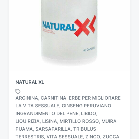
NATURAL XL
ARGININA
CARNITINA
ERBE PER MIGLIORARE
,
,
LA VITA SESSUALE
GINSENG PERUVIANO
,
,
INGRANDIMENTO DEL PENE
LIBIDO
,
,
T
LIQUIRIZIA
LISINA
MIRTILLO ROSSO
MUIRA
,
,
,
a
PUAMA
SARSAPARILLA
TRIBULUS
,
,
g
TERRESTRIS
VITA SESSUALE
ZINCO
ZUCCA
,
,
,
g