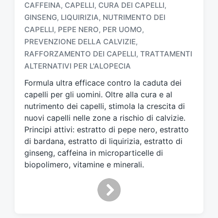
CAFFEINA
CAPELLI
CURA DEI CAPELLI
,
,
,
GINSENG
LIQUIRIZIA
NUTRIMENTO DEI
,
,
CAPELLI
PEPE NERO
PER UOMO
,
,
,
T
a
PREVENZIONE DELLA CALVIZIE
,
g
RAFFORZAMENTO DEI CAPELLI
TRATTAMENTI
,
g
ALTERNATIVI PER L'ALOPECIA
a
t
Formula ultra efficace contro la caduta dei
o
capelli per gli uomini. Oltre alla cura e al
c
nutrimento dei capelli, stimola la crescita di
o
nuovi capelli nelle zone a rischio di calvizie.
n
Principi attivi: estratto di pepe nero, estratto
di bardana, estratto di liquirizia, estratto di
ginseng, caffeina in microparticelle di
biopolimero, vitamine e minerali.