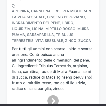
ARGININA
CARNITINA
ERBE PER MIGLIORARE
,
,
LA VITA SESSUALE
GINSENG PERUVIANO
,
,
INGRANDIMENTO DEL PENE
LIBIDO
,
,
T
LIQUIRIZIA
LISINA
MIRTILLO ROSSO
MUIRA
,
,
,
a
PUAMA
SARSAPARILLA
TRIBULUS
,
,
g
TERRESTRIS
VITA SESSUALE
ZINCO
ZUCCA
,
,
,
g
a
Per tutti gli uomini con scarsa libido e scarsa
t
erezione. Contribuisce anche
o
all’ingrandimento delle dimensioni del pene.
c
Gli ingredienti: Tribulus Terrestris, arginina,
o
n
lisina, carnitina, radice di Muira Puama, semi
di zucca, radice di Maca (ginseng peruviano),
frutto di mirtillo rosso, radice di liquirizia,
radice di salsapariglia, zinco.