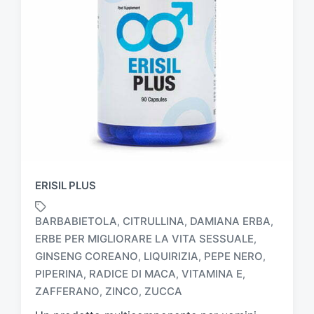
ERISIL PLUS
BARBABIETOLA
CITRULLINA
DAMIANA ERBA
,
,
,
ERBE PER MIGLIORARE LA VITA SESSUALE
,
GINSENG COREANO
LIQUIRIZIA
PEPE NERO
,
,
,
T
a
PIPERINA
RADICE DI MACA
VITAMINA E
,
,
,
g
ZAFFERANO
ZINCO
ZUCCA
,
,
g