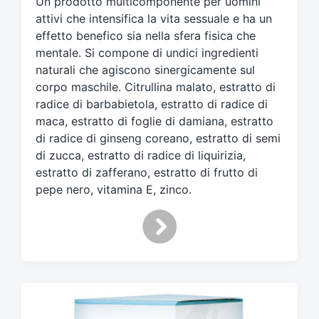
Un prodotto multicomponente per uomini
a
t
attivi che intensifica la vita sessuale e ha un
o
effetto benefico sia nella sfera fisica che
c
mentale. Si compone di undici ingredienti
o
naturali che agiscono sinergicamente sul
n
corpo maschile. Citrullina malato, estratto di
radice di barbabietola, estratto di radice di
maca, estratto di foglie di damiana, estratto
di radice di ginseng coreano, estratto di semi
di zucca, estratto di radice di liquirizia,
estratto di zafferano, estratto di frutto di
pepe nero, vitamina E, zinco.