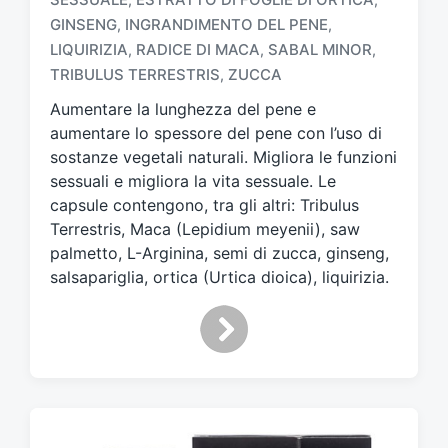
GINSENG
INGRANDIMENTO DEL PENE
,
,
T
a
LIQUIRIZIA
RADICE DI MACA
SABAL MINOR
,
,
,
g
TRIBULUS TERRESTRIS
ZUCCA
,
g
Aumentare la lunghezza del pene e
a
t
aumentare lo spessore del pene con l’uso di
o
sostanze vegetali naturali. Migliora le funzioni
c
sessuali e migliora la vita sessuale. Le
o
capsule contengono, tra gli altri: Tribulus
n
Terrestris, Maca (Lepidium meyenii), saw
palmetto, L-Arginina, semi di zucca, ginseng,
salsapariglia, ortica (Urtica dioica), liquirizia.