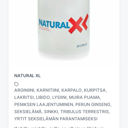
NATURAL XL
ARGINIINI
KARNITIINI
KARPALO
KURPITSA
,
,
,
,
LAKRITSI
LIBIDO
LYSIINI
MUIRA PUAMA
,
,
,
,
PENIKSEN LAAJENTUMINEN
PERUN GINSENG
,
,
T
a
SEKSIELÄMÄ
SINKKI
TRIBULUS TERRESTRIS
,
,
,
g
YRTIT SEKSIELÄMÄN PARANTAMISEKSI
g