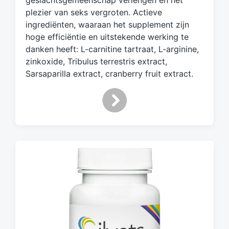
geslachtsgemeenschap verlengen en het
m
plezier van seks vergroten. Actieve
e
ingrediënten, waaraan het supplement zijn
t
hoge efficiëntie en uitstekende werking te
danken heeft: L-carnitine tartraat, L-arginine,
zinkoxide, Tribulus terrestris extract,
Sarsaparilla extract, cranberry fruit extract.