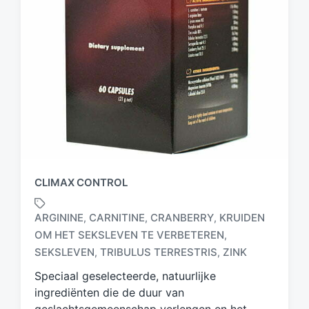
CLIMAX CONTROL
ARGININE
CARNITINE
CRANBERRY
KRUIDEN
,
,
,
OM HET SEKSLEVEN TE VERBETEREN
,
G
e
SEKSLEVEN
TRIBULUS TERRESTRIS
ZINK
,
,
t
Speciaal geselecteerde, natuurlijke
a
ingrediënten die de duur van
g
d