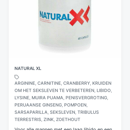
NATURAL XL
ARGININE
CARNITINE
CRANBERRY
KRUIDEN
,
,
,
OM HET SEKSLEVEN TE VERBETEREN
LIBIDO
,
,
LYSINE
MUIRA PUAMA
PENISVERGROTING
,
,
,
G
PERUAANSE GINSENG
POMPOEN
,
,
e
SARSAPARILLA
SEKSLEVEN
TRIBULUS
,
,
t
TERRESTRIS
ZINK
ZOETHOUT
,
,
a
g
Voor alle mannen met een laag libido en een