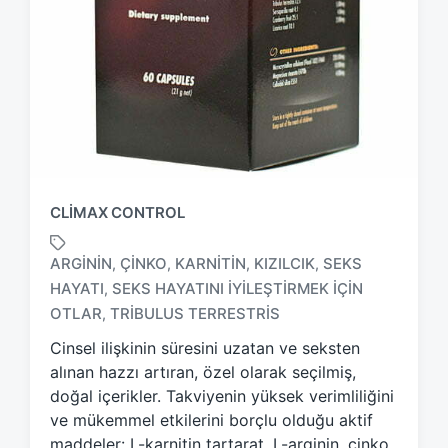
CLIMAX CONTROL
ARGININ
ÇINKO
KARNITIN
KIZILCIK
SEKS
,
,
,
,
HAYATI
SEKS HAYATINI IYILEŞTIRMEK IÇIN
,
T
a
OTLAR
TRIBULUS TERRESTRIS
,
g
Cinsel ilişkinin süresini uzatan ve seksten
g
alınan hazzı artıran, özel olarak seçilmiş,
e
d
doğal içerikler. Takviyenin yüksek verimliliğini
w
ve mükemmel etkilerini borçlu olduğu aktif
i
maddeler: L-karnitin tartarat, L-arginin, çinko