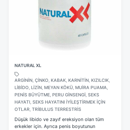
NATURAL XL
ARGININ
ÇINKO
KABAK
KARNITIN
KIZILCIK
,
,
,
,
,
LIBIDO
LIZIN
MEYAN KÖKÜ
MUIRA PUAMA
,
,
,
,
PENIS BÜYÜTME
PERU GINSENGI
SEKS
,
,
T
a
HAYATI
SEKS HAYATINI IYILEŞTIRMEK IÇIN
,
g
OTLAR
TRIBULUS TERRESTRIS
,
g
Düşük libido ve zayıf ereksiyon olan tüm
e
d
erkekler için. Ayrıca penis boyutunun