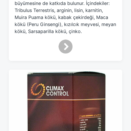
w
büyümesine de katkıda bulunur. İçindekiler:
i
Tribulus Terrestris, arginin, lisin, karnitin,
t
Muira Puama kökü, kabak çekirdeği, Maca
h
kökü (Peru Ginsengi), kızılcık meyvesi, meyan
kökü, Sarsaparilla kökü, çinko.