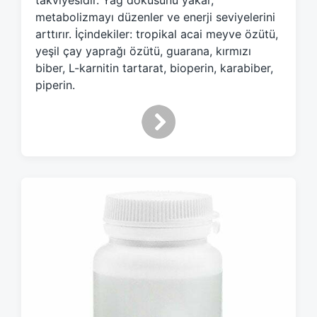
takviyesidir. Yağ dokusunu yakar,
w
metabolizmayı düzenler ve enerji seviyelerini
i
arttırır. İçindekiler: tropikal acai meyve özütü,
t
yeşil çay yaprağı özütü, guarana, kırmızı
h
biber, L-karnitin tartarat, bioperin, karabiber,
piperin.