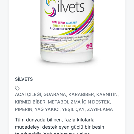
SILVETS
ACAI ÇILEĞI
GUARANA
KARABIBER
KARNITIN
,
,
,
,
KIRMIZI BIBER
METABOLIZMA IÇIN DESTEK
,
,
T
a
PIPERIN
YAĞ YAKICI
YEŞIL ÇAY
ZAYIFLAMA
,
,
,
g
Tüm dünyada bilinen, fazla kilolarla
g
mücadeleyi destekleyen güçlü bir besin
e
d