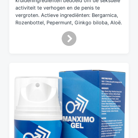
kruideningrediënten bedoeld om de seksuele
d
activiteit te verhogen en de penis te
m
vergroten. Actieve ingrediënten: Bergarnica,
e
Rozenbottel, Pepermunt, Ginkgo biloba, Aloë.
t