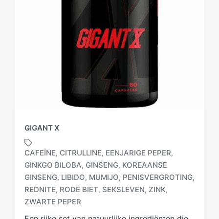
GIGANT X
CAFEÏNE
CITRULLINE
EENJARIGE PEPER
,
,
,
GINKGO BILOBA
GINSENG
KOREAANSE
,
,
GINSENG
LIBIDO
MUMIJO
PENISVERGROTING
,
,
,
,
G
e
REDNITE
RODE BIET
SEKSLEVEN
ZINK
,
,
,
,
t
ZWARTE PEPER
a
Een rijke set van natuurlijke ingrediënten die
g