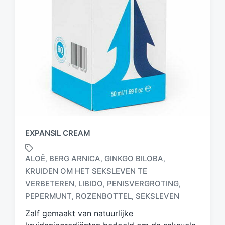
EXPANSIL CREAM
ALOË
BERG ARNICA
GINKGO BILOBA
,
,
,
KRUIDEN OM HET SEKSLEVEN TE
G
VERBETEREN
LIBIDO
PENISVERGROTING
,
,
,
e
PEPERMUNT
ROZENBOTTEL
SEKSLEVEN
,
,
t
a
Zalf gemaakt van natuurlijke
g