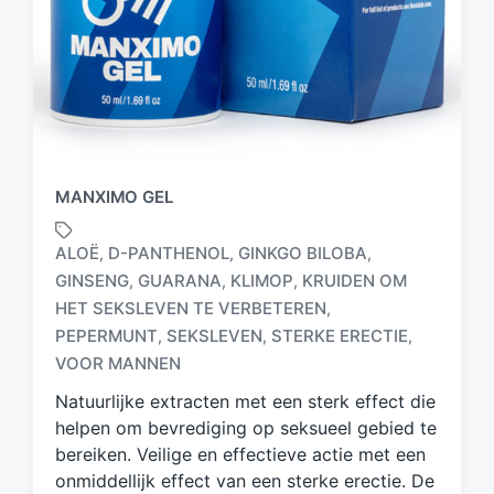
MANXIMO GEL
ALOË
D-PANTHENOL
GINKGO BILOBA
,
,
,
GINSENG
GUARANA
KLIMOP
KRUIDEN OM
,
,
,
HET SEKSLEVEN TE VERBETEREN
,
G
e
PEPERMUNT
SEKSLEVEN
STERKE ERECTIE
,
,
,
t
VOOR MANNEN
a
Natuurlijke extracten met een sterk effect die
g
d
helpen om bevrediging op seksueel gebied te
m
bereiken. Veilige en effectieve actie met een
e
onmiddellijk effect van een sterke erectie. De