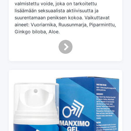
e
valmistettu voide, joka on tarkoitettu
d
lisäämään seksuaalista aktiivisuutta ja
w
suurentamaan peniksen kokoa. Vaikuttavat
i
aineet: Vuoriarnika, Ruusunmarja, Piparminttu,
t
h
Ginkgo biloba, Aloe.