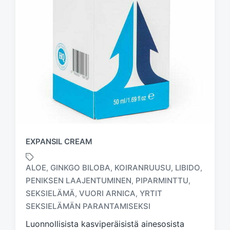
EXPANSIL CREAM
ALOE
GINKGO BILOBA
KOIRANRUUSU
LIBIDO
,
,
,
,
PENIKSEN LAAJENTUMINEN
PIPARMINTTU
,
,
T
SEKSIELÄMÄ
VUORI ARNICA
YRTIT
,
,
a
SEKSIELÄMÄN PARANTAMISEKSI
g
g
Luonnollisista kasviperäisistä ainesosista