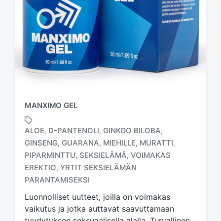
MANXIMO GEL
ALOE
D-PANTENOLI
GINKGO BILOBA
,
,
,
GINSENG
GUARANA
MIEHILLE
MURATTI
,
,
,
,
PIPARMINTTU
SEKSIELÄMÄ
VOIMAKAS
,
,
T
a
EREKTIO
YRTIT SEKSIELÄMÄN
,
g
PARANTAMISEKSI
g
Luonnolliset uutteet, joilla on voimakas
e
d
vaikutus ja jotka auttavat saavuttamaan
w
tyydytyksen seksuaalisella alalla. Turvallinen