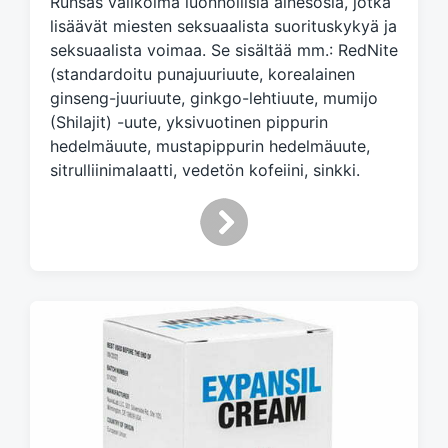
Runsas valikoima luonnollisia ainesosia, jotka
e
d
lisäävät miesten seksuaalista suorituskykyä ja
w
seksuaalista voimaa. Se sisältää mm.: RedNite
i
(standardoitu punajuuriuute, korealainen
t
ginseng-juuriuute, ginkgo-lehtiuute, mumijo
h
(Shilajit) -uute, yksivuotinen pippurin
hedelmäuute, mustapippurin hedelmäuute,
sitrulliinimalaatti, vedetön kofeiini, sinkki.