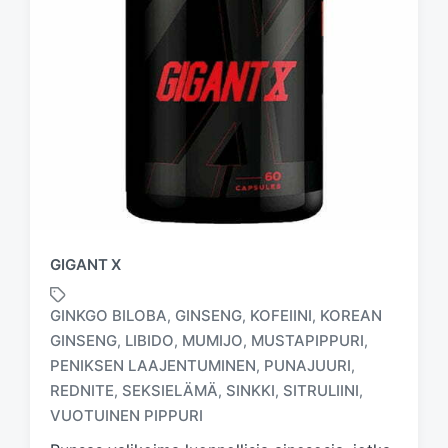
GIGANT X
GINKGO BILOBA
GINSENG
KOFEIINI
KOREAN
,
,
,
GINSENG
LIBIDO
MUMIJO
MUSTAPIPPURI
,
,
,
,
PENIKSEN LAAJENTUMINEN
PUNAJUURI
,
,
T
a
REDNITE
SEKSIELÄMÄ
SINKKI
SITRULIINI
,
,
,
,
g
VUOTUINEN PIPPURI
g