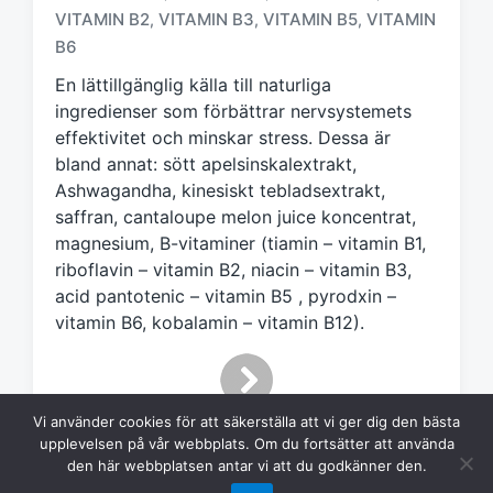
VITAMIN B2
VITAMIN B3
VITAMIN B5
VITAMIN
,
,
,
k
t
B6
m
En lättillgänglig källa till naturliga
e
ingredienser som förbättrar nervsystemets
d
effektivitet och minskar stress. Dessa är
bland annat: sött apelsinskalextrakt,
Ashwagandha, kinesiskt tebladsextrakt,
saffran, cantaloupe melon juice koncentrat,
magnesium, B-vitaminer (tiamin – vitamin B1,
riboflavin – vitamin B2, niacin – vitamin B3,
acid pantotenic – vitamin B5 , pyrodxin –
vitamin B6, kobalamin – vitamin B12).
Vi använder cookies för att säkerställa att vi ger dig den bästa
upplevelsen på vår webbplats. Om du fortsätter att använda
den här webbplatsen antar vi att du godkänner den.