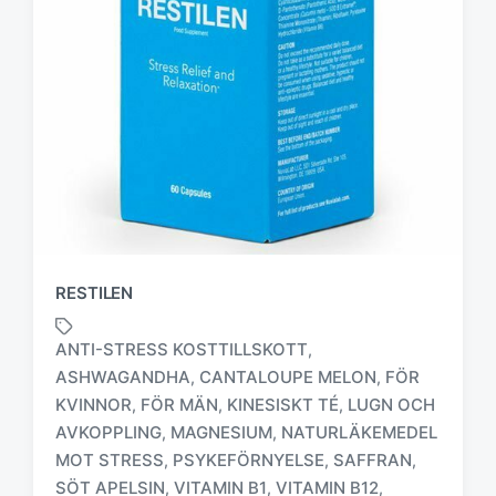
RESTILEN
ANTI-STRESS KOSTTILLSKOTT
,
ASHWAGANDHA
CANTALOUPE MELON
FÖR
,
,
KVINNOR
FÖR MÄN
KINESISKT TÉ
LUGN OCH
,
,
,
AVKOPPLING
MAGNESIUM
NATURLÄKEMEDEL
,
,
M
MOT STRESS
PSYKEFÖRNYELSE
SAFFRAN
,
,
,
ä
SÖT APELSIN
VITAMIN B1
VITAMIN B12
,
,
,
r