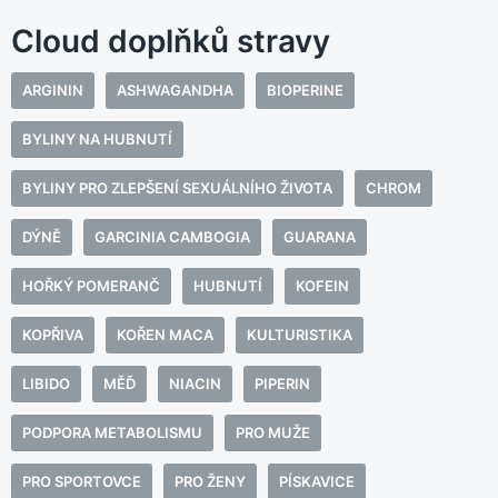
Cloud doplňků stravy
ARGININ
ASHWAGANDHA
BIOPERINE
BYLINY NA HUBNUTÍ
BYLINY PRO ZLEPŠENÍ SEXUÁLNÍHO ŽIVOTA
CHROM
DÝNĚ
GARCINIA CAMBOGIA
GUARANA
HOŘKÝ POMERANČ
HUBNUTÍ
KOFEIN
KOPŘIVA
KOŘEN MACA
KULTURISTIKA
LIBIDO
MĚĎ
NIACIN
PIPERIN
PODPORA METABOLISMU
PRO MUŽE
PRO SPORTOVCE
PRO ŽENY
PÍSKAVICE