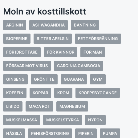
Moln av kosttillskott
ARGININ
ASHWAGANDHA
BANTNING
BIOPERINE
BITTER APELSIN
FETTFÖRBRÄNNING
FÖR IDROTTARE
FÖR KVINNOR
FÖR MÄN
FÖRSVAR MOT VIRUS
GARCINIA CAMBOGIA
GINSENG
GRÖNT TE
GUARANA
GYM
KOFFEIN
KOPPAR
KROM
KROPPSBYGGANDE
LIBIDO
MACA ROT
MAGNESIUM
MUSKELMASSA
MUSKELSTYRKA
NYPON
NÄSSLA
PENISFÖRSTORING
PIPERIN
PUMPA