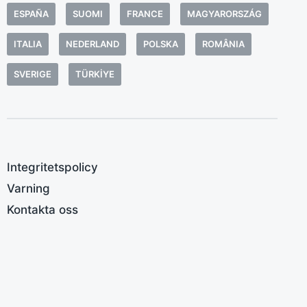
d
ESPAÑA
SUOMI
FRANCE
MAGYARORSZÁG
D
ITALIA
NEDERLAND
POLSKA
ROMÂNIA
a
s
SVERIGE
TÜRKIYE
å
u
s
k
m
Integritetspolicy
Varning
Kontakta oss