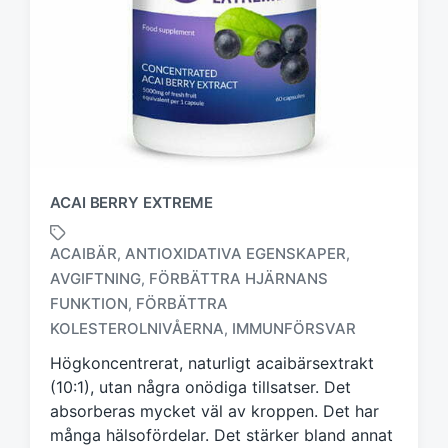
ACAI BERRY EXTREME
ACAIBÄR
ANTIOXIDATIVA EGENSKAPER
,
,
AVGIFTNING
FÖRBÄTTRA HJÄRNANS
,
M
FUNKTION
FÖRBÄTTRA
,
ä
KOLESTEROLNIVÅERNA
IMMUNFÖRSVAR
,
r
k
Högkoncentrerat, naturligt acaibärsextrakt
t
(10:1), utan några onödiga tillsatser. Det
m
absorberas mycket väl av kroppen. Det har
e
många hälsofördelar. Det stärker bland annat
d