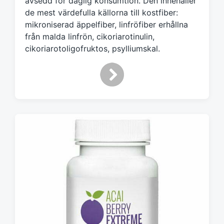
avsedd för daglig konsumtion. Den innehåller
m
de mest värdefulla källorna till kostfiber:
e
mikroniserad äppelfiber, linfröfiber erhållna
d
från malda linfrön, cikoriarotinulin,
cikoriarotoligofruktos, psylliumskal.