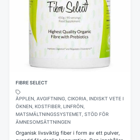
FIBRE SELECT
ÄPPLEN
AVGIFTNING
CIKORIA
INDISKT VETE I
,
,
,
ÖKNEN
KOSTFIBER
LINFRÖN
,
,
,
M
MATSMÄLTNINGSSYSTEMET
STÖD FÖR
,
ä
ÄMNESOMSÄTTNINGEN
r
k
Organisk livsviktig fiber i form av ett pulver,
t