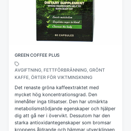
GREEN COFFEE PLUS
AVGIFTNING
FETTFÖRBRÄNNING
GRÖNT
,
,
M
KAFFE
ÖRTER FÖR VIKTMINSKNING
,
ä
r
Det renaste gröna kaffeextraktet med
k
mycket hög koncentrationsgrad. Den
t
innehåller inga tillsatser. Den har utmärkta
m
metabolismstödjande egenskaper och hjälper
e
dig att gå ner i övervikt. Dessutom har den
d
starka antioxidantegenskaper som bromsar
kroppens åldrande och hämmar utvecklingen