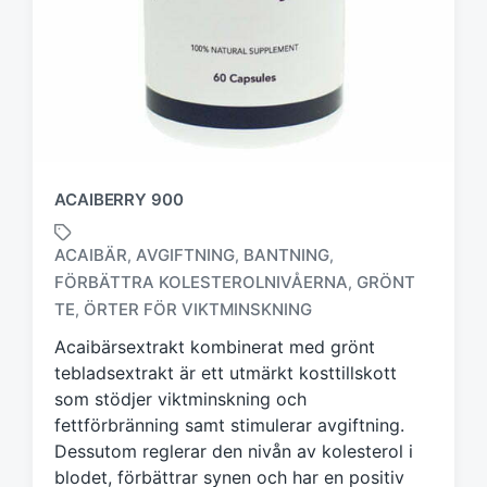
ACAIBERRY 900
ACAIBÄR
AVGIFTNING
BANTNING
,
,
,
FÖRBÄTTRA KOLESTEROLNIVÅERNA
GRÖNT
,
M
ä
TE
ÖRTER FÖR VIKTMINSKNING
,
r
Acaibärsextrakt kombinerat med grönt
k
tebladsextrakt är ett utmärkt kosttillskott
t
m
som stödjer viktminskning och
e
fettförbränning samt stimulerar avgiftning.
d
Dessutom reglerar den nivån av kolesterol i
blodet, förbättrar synen och har en positiv