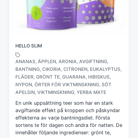
HELLO SLIM
ANANAS
ÄPPLEN
ARONIA
AVGIFTNING
,
,
,
,
BANTNING
CIKORIA
CITRONEN
EUKALYPTUS
,
,
,
,
FLÄDER
GRÖNT TE
GUARANA
HIBISKUS
,
,
,
,
M
ä
NYPON
ÖRTER FÖR VIKTMINSKNING
SÖT
,
,
r
APELSIN
VIKTMINSKNING
YERBA MATE
,
,
k
En unik uppsättning teer som har en stark
t
m
avgiftande effekt på kroppen och påskyndar
e
effekterna av varje bantningsdiet. Första
d
sortens te för dagen och andra för natten. De
innehåller följande ingredienser: grönt te,