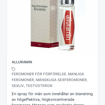
ALLURAMIN
FEROMONER FÖR FÖRFÖRELSE
MANLIGA
,
FEROMONER
MÄNSKLIGA SEXFEROMONER
,
,
M
ä
SEXLIV
TESTOSTERON
,
r
En spray för män som innehåller en blandning
k
av högeffektiva, högkoncentrerade
t
m