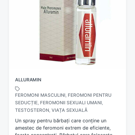
ALLURAMIN
FEROMONI MASCULINI
FEROMONI PENTRU
,
SEDUCȚIE
FEROMONII SEXUALI UMANI
,
,
T
a
TESTOSTERON
VIAȚA SEXUALĂ
,
g
Un spray pentru bărbați care conține un
g
amestec de feromoni extrem de eficiente,
e
d