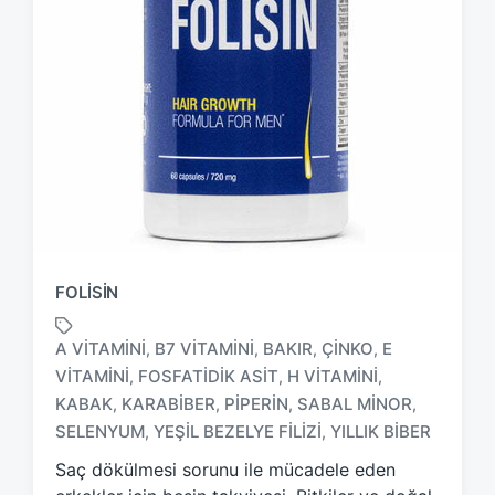
FOLISIN
A VITAMINI
B7 VITAMINI
BAKIR
ÇINKO
E
,
,
,
,
VITAMINI
FOSFATIDIK ASIT
H VITAMINI
,
,
,
T
KABAK
KARABIBER
PIPERIN
SABAL MINOR
,
,
,
,
a
SELENYUM
YEŞIL BEZELYE FILIZI
YILLIK BIBER
,
,
g
g
Saç dökülmesi sorunu ile mücadele eden
e