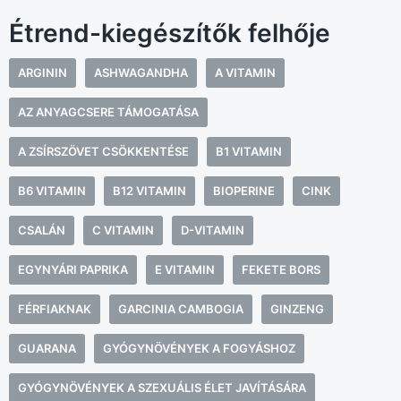
Étrend-kiegészítők felhője
ARGININ
ASHWAGANDHA
A VITAMIN
AZ ANYAGCSERE TÁMOGATÁSA
A ZSÍRSZÖVET CSÖKKENTÉSE
B1 VITAMIN
B6 VITAMIN
B12 VITAMIN
BIOPERINE
CINK
CSALÁN
C VITAMIN
D-VITAMIN
EGYNYÁRI PAPRIKA
E VITAMIN
FEKETE BORS
FÉRFIAKNAK
GARCINIA CAMBOGIA
GINZENG
GUARANA
GYÓGYNÖVÉNYEK A FOGYÁSHOZ
GYÓGYNÖVÉNYEK A SZEXUÁLIS ÉLET JAVÍTÁSÁRA