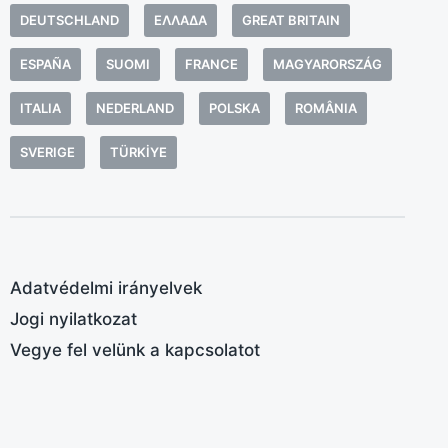
á
DEUTSCHLAND
ΕΛΛΆΔΑ
GREAT BRITAIN
l
f
ESPAÑA
SUOMI
FRANCE
MAGYARORSZÁG
k
ITALIA
NEDERLAND
POLSKA
ROMÂNIA
b
k
SVERIGE
TÜRKIYE
P
f
g
p
e
Adatvédelmi irányelvek
g
Jogi nyilatkozat
v
Vegye fel velünk a kapcsolatot
(
c