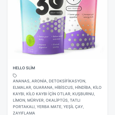
HELLO SLIM
ANANAS
ARONIA
DETOKSIFIKASYON
,
,
,
ELMALAR
GUARANA
HIBISCUS
HINDIBA
KILO
,
,
,
,
KAYBI
KILO KAYBI IÇIN OTLAR
KUŞBURNU
,
,
,
T
LIMON
MÜRVER
OKALIPTÜS
TATLI
,
,
,
a
PORTAKALI
YERBA MATE
YEŞIL ÇAY
,
,
,
g
ZAYIFLAMA
g