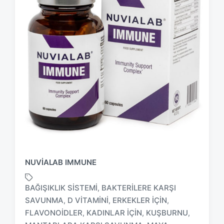
NUVIALAB IMMUNE
BAĞIŞIKLIK SISTEMI
BAKTERILERE KARŞI
,
SAVUNMA
D VITAMINI
ERKEKLER IÇIN
,
,
,
FLAVONOIDLER
KADINLAR IÇIN
KUŞBURNU
,
,
,
T
a