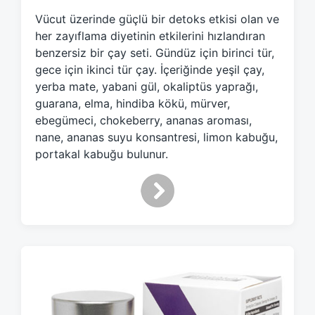
e
Vücut üzerinde güçlü bir detoks etkisi olan ve
d
her zayıflama diyetinin etkilerini hızlandıran
w
benzersiz bir çay seti. Gündüz için birinci tür,
i
gece için ikinci tür çay. İçeriğinde yeşil çay,
t
h
yerba mate, yabani gül, okaliptüs yaprağı,
guarana, elma, hindiba kökü, mürver,
ebegümeci, chokeberry, ananas aroması,
nane, ananas suyu konsantresi, limon kabuğu,
portakal kabuğu bulunur.