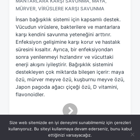
MANTARLARA KARŞI SAVUNMA
MAYA
,
,
g
MÜRVER
VIRÜSLERE KARŞI SAVUNMA
,
g
İnsan bağışıklık sistemi için kapsamlı destek.
e
d
Vücudun virüslere, bakterilere ve mantarlara
w
karşı kendini savunma yeteneğini arttırır.
i
Enfeksiyon gelişimine karşı korur ve hastalık
t
süresini kısaltır. Ayrıca, bir enfeksiyondan
h
sonra yenilenmeyi hızlandırır ve vücuttaki
enerji akışını iyileştirir. Bağışıklık sistemini
destekleyen çok miktarda bileşen içerir: maya
özü, mürver meyve özü, kuşburnu meyve özü,
Japon pagoda ağacı çiçeği özü, D vitamini,
flavonoidler.
Size web sitemizde en iyi deneyimi sunabilmemiz için çerezleri
kullanıyoruz. Bu siteyi kullanmaya devam ederseniz, bunu kabul
ettiğinizi varsayacağız.