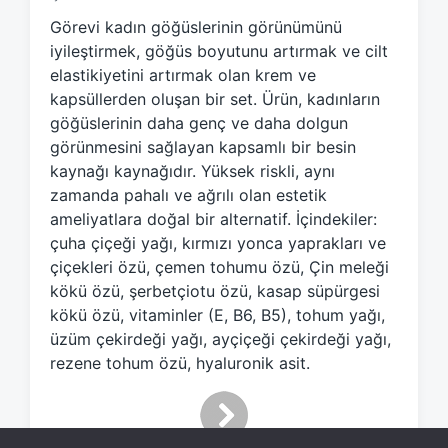
e
Görevi kadın göğüslerinin görünümünü
d
iyileştirmek, göğüs boyutunu artırmak ve cilt
w
elastikiyetini artırmak olan krem ve
i
kapsüllerden oluşan bir set. Ürün, kadınların
t
h
göğüslerinin daha genç ve daha dolgun
görünmesini sağlayan kapsamlı bir besin
kaynağı kaynağıdır. Yüksek riskli, aynı
zamanda pahalı ve ağrılı olan estetik
ameliyatlara doğal bir alternatif. İçindekiler:
çuha çiçeği yağı, kırmızı yonca yaprakları ve
çiçekleri özü, çemen tohumu özü, Çin meleği
kökü özü, şerbetçiotu özü, kasap süpürgesi
kökü özü, vitaminler (E, B6, B5), tohum yağı,
üzüm çekirdeği yağı, ayçiçeği çekirdeği yağı,
rezene tohum özü, hyaluronik asit.