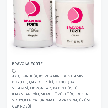
BRAVONA FORTE
AY ÇEKIRDEĞI
B5 VITAMINI
B6 VITAMINI
,
,
,
BOYOTU
ÇAYIR TIRFILI
DONG QUAI
E
,
,
,
VITAMINI
HOPONLAR
KADIN BÜSTÜ
,
,
,
T
KADINLAR IÇIN
MEME BÜYÜKLÜĞÜ
REZENE
,
,
,
a
SODYUM HIYALÜRONAT
TARRAGON
ÜZÜM
,
,
g
ÇEKIRDEĞI
g