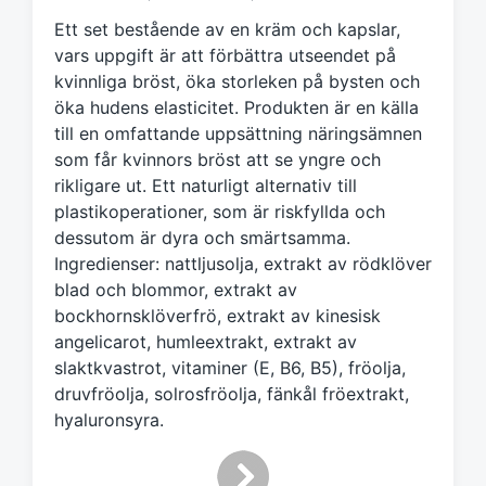
t
Ett set bestående av en kräm och kapslar,
m
vars uppgift är att förbättra utseendet på
e
kvinnliga bröst, öka storleken på bysten och
d
öka hudens elasticitet. Produkten är en källa
till en omfattande uppsättning näringsämnen
som får kvinnors bröst att se yngre och
rikligare ut. Ett naturligt alternativ till
plastikoperationer, som är riskfyllda och
dessutom är dyra och smärtsamma.
Ingredienser: nattljusolja, extrakt av rödklöver
blad och blommor, extrakt av
bockhornsklöverfrö, extrakt av kinesisk
angelicarot, humleextrakt, extrakt av
slaktkvastrot, vitaminer (E, B6, B5), fröolja,
druvfröolja, solrosfröolja, fänkål fröextrakt,
hyaluronsyra.