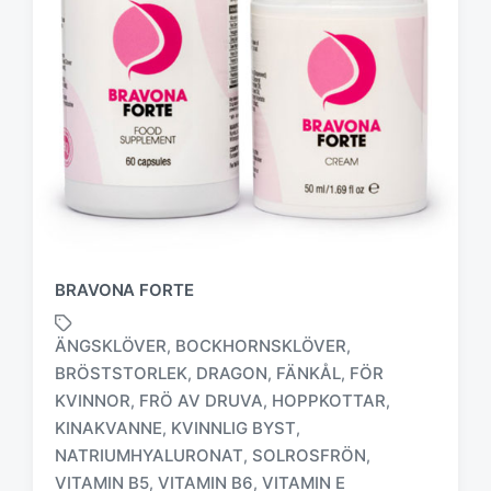
BRAVONA FORTE
ÄNGSKLÖVER
BOCKHORNSKLÖVER
,
,
BRÖSTSTORLEK
DRAGON
FÄNKÅL
FÖR
,
,
,
KVINNOR
FRÖ AV DRUVA
HOPPKOTTAR
,
,
,
M
KINAKVANNE
KVINNLIG BYST
,
,
ä
NATRIUMHYALURONAT
SOLROSFRÖN
,
,
r
VITAMIN B5
VITAMIN B6
VITAMIN E
,
,
k