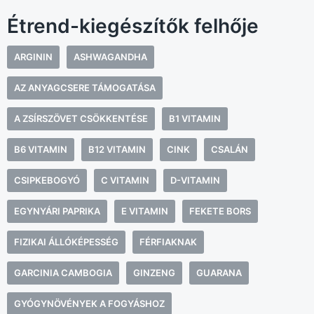
Étrend-kiegészítők felhője
ARGININ
ASHWAGANDHA
AZ ANYAGCSERE TÁMOGATÁSA
A ZSÍRSZÖVET CSÖKKENTÉSE
B1 VITAMIN
B6 VITAMIN
B12 VITAMIN
CINK
CSALÁN
CSIPKEBOGYÓ
C VITAMIN
D-VITAMIN
EGYNYÁRI PAPRIKA
E VITAMIN
FEKETE BORS
FIZIKAI ÁLLÓKÉPESSÉG
FÉRFIAKNAK
GARCINIA CAMBOGIA
GINZENG
GUARANA
GYÓGYNÖVÉNYEK A FOGYÁSHOZ