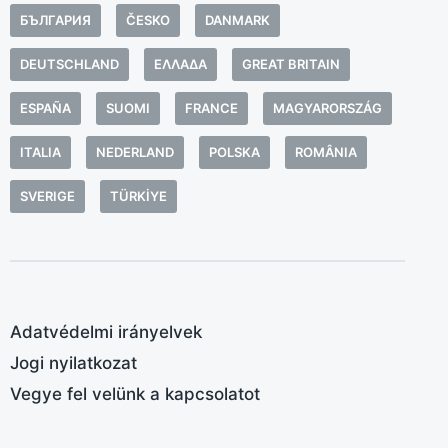
h
БЪЛГАРИЯ
ČESKO
DANMARK
é
k
DEUTSCHLAND
ΕΛΛΆΔΑ
GREAT BRITAIN
A
ESPAÑA
SUOMI
FRANCE
MAGYARORSZÁG
a
é
ITALIA
NEDERLAND
POLSKA
ROMÂNIA
ö
t
SVERIGE
TÜRKIYE
y
e
a
b
a
Adatvédelmi irányelvek
a
Jogi nyilatkozat
c
Vegye fel velünk a kapcsolatot