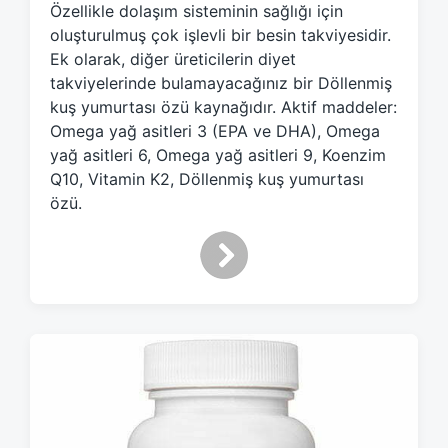
Özellikle dolaşım sisteminin sağlığı için
e
d
oluşturulmuş çok işlevli bir besin takviyesidir.
w
Ek olarak, diğer üreticilerin diyet
i
takviyelerinde bulamayacağınız bir Döllenmiş
t
kuş yumurtası özü kaynağıdır. Aktif maddeler:
h
Omega yağ asitleri 3 (EPA ve DHA), Omega
yağ asitleri 6, Omega yağ asitleri 9, Koenzim
Q10, Vitamin K2, Döllenmiş kuş yumurtası
özü.