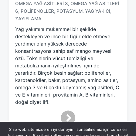
a
OMEGA YAĞ ASITLERI 3
OMEGA YAĞ ASITLERI
,
g
6
POLIFENOLLER
POTASYUM
YAĞ YAKICI
,
,
,
,
g
ZAYIFLAMA
e
d
Yağ yakımını mükemmel bir şekilde
w
destekleyen ve ince bir figür elde etmeye
i
yardımcı olan yüksek derecede
t
konsantrasyona sahip saf mango meyvesi
h
özü. Toksinlerin vücut temizliği ve
metabolizmanın iyileştirilmesi için de
yararlıdır. Birçok besin sağlar: polifenoller,
karotenoidler, bakır, potasyum, amino asitler,
omega 3 ve 6 çoklu doymamış yağ asitleri, C
ve E vitaminleri, provitamin A, B vitaminleri,
doğal diyet lifi.
Size web sitemizde en iyi deneyimi sunabilmemiz için çerezleri
kullanıyoruz. Bu siteyi kullanmaya devam ederseniz, bunu kabul