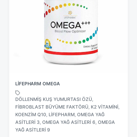
LIFEPHARM OMEGA
DÖLLENMIŞ KUŞ YUMURTASI ÖZÜ
,
FIBROBLAST BÜYÜME FAKTÖRÜ
K2 VITAMINI
,
,
KOENZIM Q10
LIFEPHARM
OMEGA YAĞ
,
,
T
a
ASITLERI 3
OMEGA YAĞ ASITLERI 6
OMEGA
,
,
g
YAĞ ASITLERI 9
g