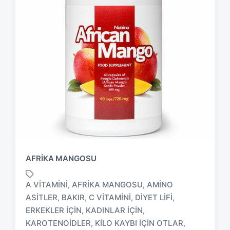
AFRIKA MANGOSU
A VITAMINI
AFRIKA MANGOSU
AMINO
,
,
ASITLER
BAKIR
C VITAMINI
DIYET LIFI
,
,
,
,
ERKEKLER IÇIN
KADINLAR IÇIN
,
,
KAROTENOIDLER
KILO KAYBI IÇIN OTLAR
,
,
T