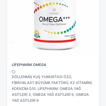
LIFEPHARM OMEGA
DÖLLENMIŞ KUŞ YUMURTASI ÖZÜ
,
FIBROBLAST BÜYÜME FAKTÖRÜ
K2 VITAMINI
,
,
KOENZIM Q10
LIFEPHARM
OMEGA YAĞ
,
,
T
a
ASITLERI 3
OMEGA YAĞ ASITLERI 6
OMEGA
,
,
g
YAĞ ASITLERI 9
g