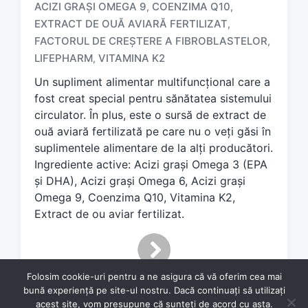
ACIZI GRAȘI OMEGA 9
COENZIMA Q10
,
,
EXTRACT DE OUĂ AVIARĂ FERTILIZAT
,
T
a
FACTORUL DE CREȘTERE A FIBROBLASTELOR
,
g
LIFEPHARM
VITAMINA K2
,
g
Un supliment alimentar multifuncțional care a
e
d
fost creat special pentru sănătatea sistemului
w
circulator. În plus, este o sursă de extract de
i
ouă aviară fertilizată pe care nu o veți găsi în
t
suplimentele alimentare de la alți producători.
h
Ingrediente active: Acizi grași Omega 3 (EPA
și DHA), Acizi grași Omega 6, Acizi grași
Omega 9, Coenzima Q10, Vitamina K2,
Extract de ou aviar fertilizat.
Folosim cookie-uri pentru a ne asigura că vă oferim cea mai
bună experiență pe site-ul nostru. Dacă continuați să utilizați
acest site, vom presupune că sunteți de acord cu asta.