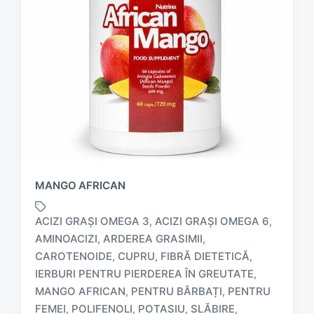
MANGO AFRICAN
ACIZI GRAȘI OMEGA 3
ACIZI GRAȘI OMEGA 6
,
,
AMINOACIZI
ARDEREA GRASIMII
,
,
CAROTENOIDE
CUPRU
FIBRĂ DIETETICĂ
,
,
,
IERBURI PENTRU PIERDEREA ÎN GREUTATE
,
T
a
MANGO AFRICAN
PENTRU BĂRBAȚI
PENTRU
,
,
g
FEMEI
POLIFENOLI
POTASIU
SLĂBIRE
,
,
,
,