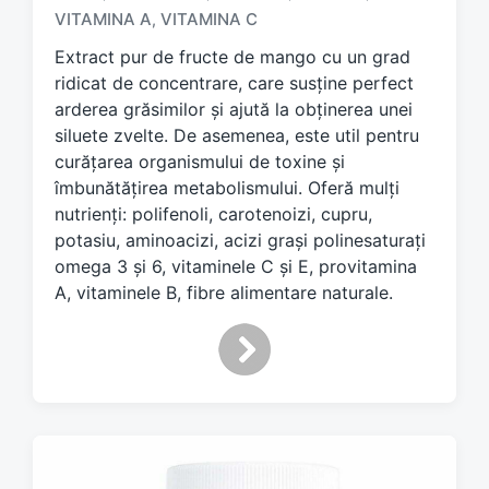
g
VITAMINA A
VITAMINA C
,
e
d
Extract pur de fructe de mango cu un grad
w
ridicat de concentrare, care susține perfect
i
arderea grăsimilor și ajută la obținerea unei
t
siluete zvelte. De asemenea, este util pentru
h
curățarea organismului de toxine și
îmbunătățirea metabolismului. Oferă mulți
nutrienți: polifenoli, carotenoizi, cupru,
potasiu, aminoacizi, acizi grași polinesaturați
omega 3 și 6, vitaminele C și E, provitamina
A, vitaminele B, fibre alimentare naturale.