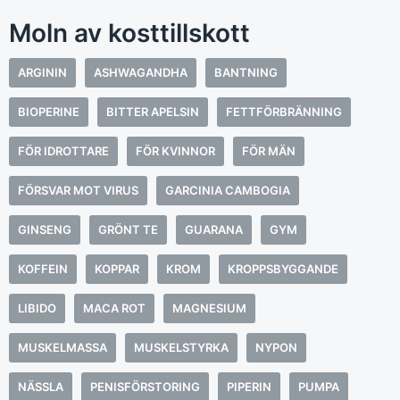
Moln av kosttillskott
ARGININ
ASHWAGANDHA
BANTNING
BIOPERINE
BITTER APELSIN
FETTFÖRBRÄNNING
FÖR IDROTTARE
FÖR KVINNOR
FÖR MÄN
FÖRSVAR MOT VIRUS
GARCINIA CAMBOGIA
GINSENG
GRÖNT TE
GUARANA
GYM
KOFFEIN
KOPPAR
KROM
KROPPSBYGGANDE
LIBIDO
MACA ROT
MAGNESIUM
MUSKELMASSA
MUSKELSTYRKA
NYPON
NÄSSLA
PENISFÖRSTORING
PIPERIN
PUMPA