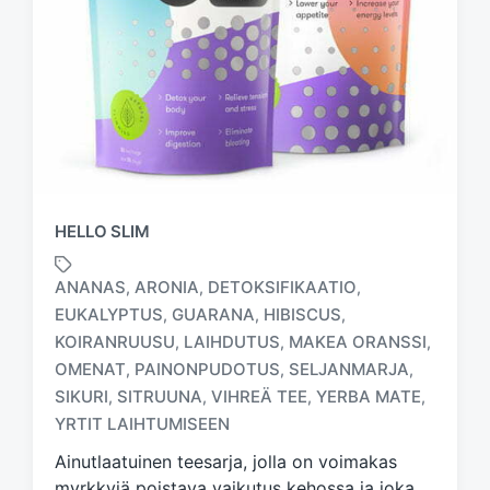
HELLO SLIM
ANANAS
ARONIA
DETOKSIFIKAATIO
,
,
,
EUKALYPTUS
GUARANA
HIBISCUS
,
,
,
KOIRANRUUSU
LAIHDUTUS
MAKEA ORANSSI
,
,
,
T
OMENAT
PAINONPUDOTUS
SELJANMARJA
,
,
,
a
SIKURI
SITRUUNA
VIHREÄ TEE
YERBA MATE
,
,
,
,
g
YRTIT LAIHTUMISEEN
g
e
Ainutlaatuinen teesarja, jolla on voimakas
d
myrkkyjä poistava vaikutus kehossa ja joka