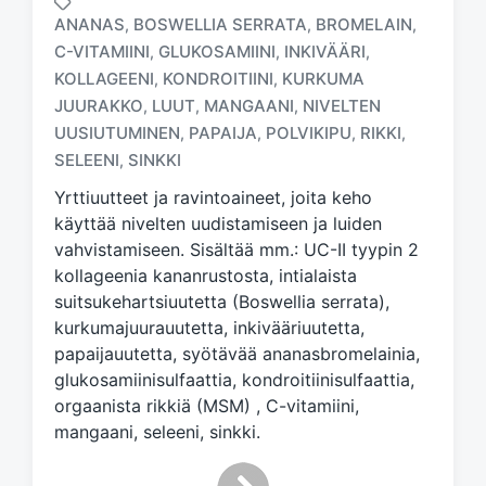
ANANAS
BOSWELLIA SERRATA
BROMELAIN
,
,
,
C-VITAMIINI
GLUKOSAMIINI
INKIVÄÄRI
,
,
,
KOLLAGEENI
KONDROITIINI
KURKUMA
,
,
T
JUURAKKO
LUUT
MANGAANI
NIVELTEN
,
,
,
a
UUSIUTUMINEN
PAPAIJA
POLVIKIPU
RIKKI
,
,
,
,
g
SELEENI
SINKKI
,
g
e
Yrttiuutteet ja ravintoaineet, joita keho
d
käyttää nivelten uudistamiseen ja luiden
w
vahvistamiseen. Sisältää mm.: UC-II tyypin 2
i
kollageenia kananrustosta, intialaista
t
h
suitsukehartsiuutetta (Boswellia serrata),
kurkumajuurauutetta, inkivääriuutetta,
papaijauutetta, syötävää ananasbromelainia,
glukosamiinisulfaattia, kondroitiinisulfaattia,
orgaanista rikkiä (MSM) , C-vitamiini,
mangaani, seleeni, sinkki.