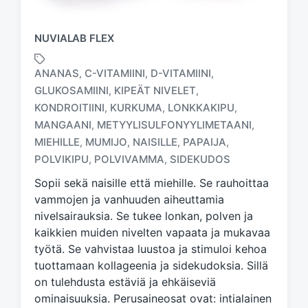
NUVIALAB FLEX
ANANAS
C-VITAMIINI
D-VITAMIINI
,
,
,
GLUKOSAMIINI
KIPEÄT NIVELET
,
,
KONDROITIINI
KURKUMA
LONKKAKIPU
,
,
,
T
MANGAANI
METYYLISULFONYYLIMETAANI
,
,
a
MIEHILLE
MUMIJO
NAISILLE
PAPAIJA
,
,
,
,
g
POLVIKIPU
POLVIVAMMA
SIDEKUDOS
,
,
g
e
Sopii sekä naisille että miehille. Se rauhoittaa
d
vammojen ja vanhuuden aiheuttamia
w
nivelsairauksia. Se tukee lonkan, polven ja
i
kaikkien muiden nivelten vapaata ja mukavaa
t
h
työtä. Se vahvistaa luustoa ja stimuloi kehoa
tuottamaan kollageenia ja sidekudoksia. Sillä
on tulehdusta estäviä ja ehkäiseviä
ominaisuuksia. Perusaineosat ovat: intialainen