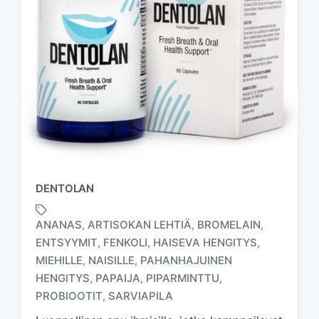
DENTOLAN
ANANAS
ARTISOKAN LEHTIÄ
BROMELAIN
,
,
,
ENTSYYMIT
FENKOLI
HAISEVA HENGITYS
,
,
,
MIEHILLE
NAISILLE
PAHANHAJUINEN
,
,
T
a
HENGITYS
PAPAIJA
PIPARMINTTU
,
,
,
g
PROBIOOTIT
SARVIAPILA
,
g