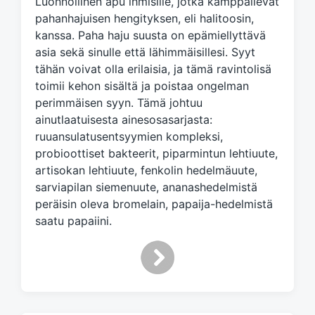
Luonnollinen apu ihmisille, jotka kamppailevat
e
d
pahanhajuisen hengityksen, eli halitoosin,
w
kanssa. Paha haju suusta on epämiellyttävä
i
asia sekä sinulle että lähimmäisillesi. Syyt
t
tähän voivat olla erilaisia, ja tämä ravintolisä
h
toimii kehon sisältä ja poistaa ongelman
perimmäisen syyn. Tämä johtuu
ainutlaatuisesta ainesosasarjasta:
ruuansulatusentsyymien kompleksi,
probioottiset bakteerit, piparmintun lehtiuute,
artisokan lehtiuute, fenkolin hedelmäuute,
sarviapilan siemenuute, ananashedelmistä
peräisin oleva bromelain, papaija-hedelmistä
saatu papaiini.